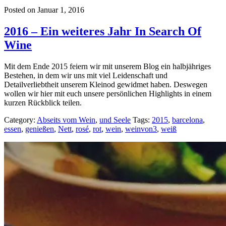
Posted on Januar 1, 2016
2016 – Ein weiteres Jahr In Search Of
Wine
Mit dem Ende 2015 feiern wir mit unserem Blog ein halbjähriges
Bestehen, in dem wir uns mit viel Leidenschaft und
Detailverliebtheit unserem Kleinod gewidmet haben. Deswegen
wollen wir hier mit euch unsere persönlichen Highlights in einem
kurzen Rückblick teilen.
Category:
Abseits vom Wein
,
und Seele
Tags:
2015
,
barcelona
,
essen
,
genießen
,
Nett
,
rosé
,
rot
,
wein
,
weinvon3
,
weiß