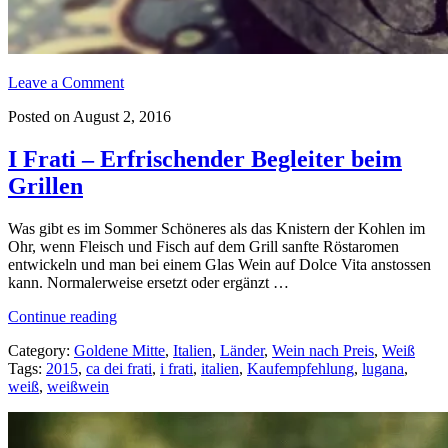
Leave a Comment
Posted on August 2, 2016
I Frati – Erfrischender Begleiter beim
Grillen
Was gibt es im Sommer Schöneres als das Knistern der Kohlen im
Ohr, wenn Fleisch und Fisch auf dem Grill sanfte Röstaromen
entwickeln und man bei einem Glas Wein auf Dolce Vita anstossen
kann. Normalerweise ersetzt oder ergänzt …
„I
Continue reading
Frati
Category:
Goldene Mitte
,
Italien
,
Länder
,
Wein nach Preis
,
Weiß
–
Tags:
2015
,
ca dei frati
,
i frati
,
italien
,
Kaufempfehlung
,
lugana
,
Erfrischender
weiß
,
weißwein
Begleiter
beim
Grillen“