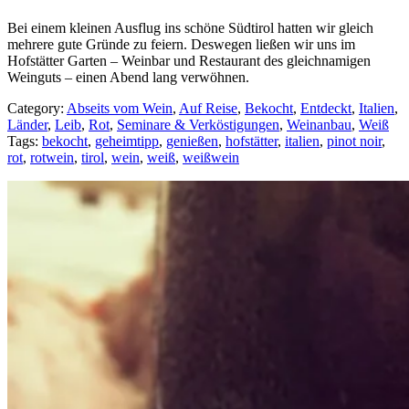
Bei einem kleinen Ausflug ins schöne Südtirol hatten wir gleich
mehrere gute Gründe zu feiern. Deswegen ließen wir uns im
Hofstätter Garten – Weinbar und Restaurant des gleichnamigen
Weinguts – einen Abend lang verwöhnen.
Category:
Abseits vom Wein
,
Auf Reise
,
Bekocht
,
Entdeckt
,
Italien
,
Länder
,
Leib
,
Rot
,
Seminare & Verköstigungen
,
Weinanbau
,
Weiß
Tags:
bekocht
,
geheimtipp
,
genießen
,
hofstätter
,
italien
,
pinot noir
,
rot
,
rotwein
,
tirol
,
wein
,
weiß
,
weißwein