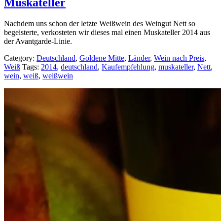
Muskateller
Nachdem uns schon der letzte Weißwein des Weingut Nett so
begeisterte, verkosteten wir dieses mal einen Muskateller 2014 aus
der Avantgarde-Linie.
Category:
Deutschland
,
Goldene Mitte
,
Länder
,
Wein nach Preis
,
Weiß
Tags:
2014
,
deutschland
,
Kaufempfehlung
,
muskateller
,
Nett
,
wein
,
weiß
,
weißwein