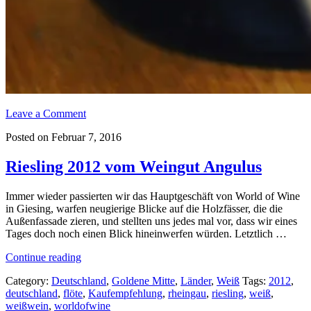
Leave a Comment
Posted on Februar 7, 2016
Riesling 2012 vom Weingut Angulus
Immer wieder passierten wir das Hauptgeschäft von World of Wine
in Giesing, warfen neugierige Blicke auf die Holzfässer, die die
Außenfassade zieren, und stellten uns jedes mal vor, dass wir eines
Tages doch noch einen Blick hineinwerfen würden. Letztlich …
„Riesling
Continue reading
2012
Category:
Deutschland
,
Goldene Mitte
,
Länder
,
Weiß
Tags:
2012
,
vom
deutschland
,
flöte
,
Kaufempfehlung
,
rheingau
,
riesling
,
weiß
,
Weingut
weißwein
,
worldofwine
Angulus“