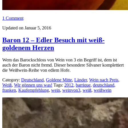
1 Comment
Updated on Januar 5, 2016
Baron 12 – Edler Besuch mit weiß-
goldenem Herzen
Wem das Barockschloss von Wein von 3 ein Begriff ist, dem ist
auch der Baron nicht fremd. Dieser besondere Silvaner komplettiert
die Weißwein-Reihe von edlem Hofe.
Category:
Deutschland
,
Goldene Mitte
,
Länder
,
Wein nach Preis
,
Weiß
,
Wir gönnen uns was!
Tags:
2012
,
barrique
,
deutschland
,
franken
,
Kaufempfehlung
,
wein
,
weinvon3
,
weiß
,
weißwein