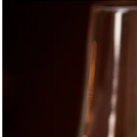
Grillo
von
Vini
Campisi“