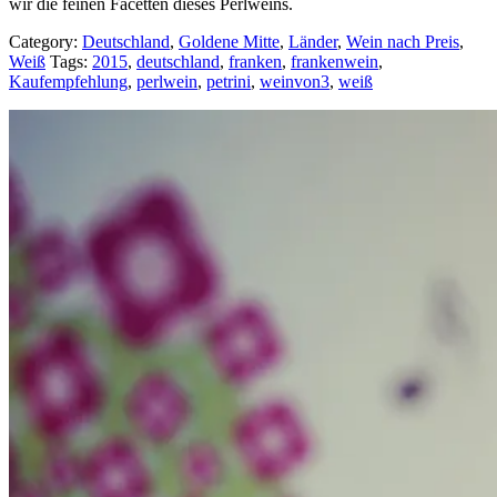
wir die feinen Facetten dieses Perlweins.
Category:
Deutschland
,
Goldene Mitte
,
Länder
,
Wein nach Preis
,
Weiß
Tags:
2015
,
deutschland
,
franken
,
frankenwein
,
Kaufempfehlung
,
perlwein
,
petrini
,
weinvon3
,
weiß