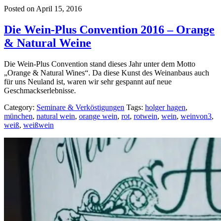
Posted on April 15, 2016
Die Wein-Plus Convention 2016 – Orange
& Natural Weine
Die Wein-Plus Convention stand dieses Jahr unter dem Motto
„Orange & Natural Wines“. Da diese Kunst des Weinanbaus auch
für uns Neuland ist, waren wir sehr gespannt auf neue
Geschmackserlebnisse.
Category:
Seminare & Verköstigungen
Tags:
holger hagen
,
münchen
,
natural wein
,
orange wein
,
rot
,
rotwein
,
wein
,
weinvon3
,
weiß
,
weißwein