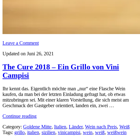
Leave a Comment
Updated on Juni 26, 2021
The Cure 2018 – Ein Grillo von Vini
Campisi
Ihr kennt das. Eigentlich möchte man „nur“ eine Flasche Wein
kaufen, da man bei der letzten Einladung gefragt hat, ob etwas
mitzubringen sei. Mit einer klaren Vorstellung, die sich meist am
Geschmack der Gastgeber orientiert, landen ein, zwei …
„The
Continue reading
Cure
Category:
Goldene Mitte
,
Italien
,
Länder
,
Wein nach Preis
,
Weiß
2018
Tags:
grillo
,
italien
,
sizilien
,
vinicampisi
,
wein
,
weiß
,
weißwein
–
Ein