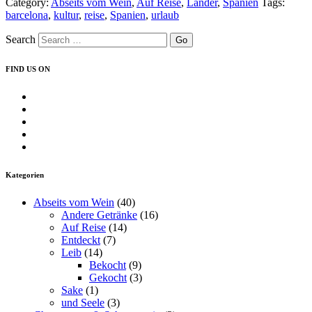
Category:
Abseits vom Wein
,
Auf Reise
,
Länder
,
Spanien
Tags:
–
barcelona
,
kultur
,
reise
,
Spanien
,
urlaub
Kultur,
Stadt
Search
und
Leute“
FIND US ON
Profil
von
Profil
insearchofwine.de
von
Profil
auf
searchwine
von
Profil
Facebook
auf
insearchofwine
von
Profil
anzeigen
Twitter
auf
insearchofwine
von
anzeigen
Instagram
auf
UCHEzoa4kYDNenjlP_C_gKIg
Kategorien
anzeigen
Pinterest
auf
anzeigen
YouTube
Abseits vom Wein
(40)
anzeigen
Andere Getränke
(16)
Auf Reise
(14)
Entdeckt
(7)
Leib
(14)
Bekocht
(9)
Gekocht
(3)
Sake
(1)
und Seele
(3)