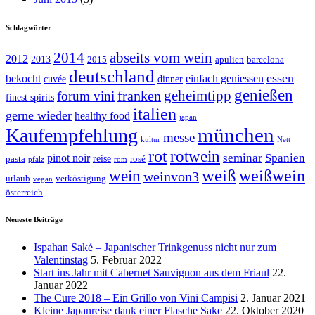
Schlagwörter
abseits vom wein
2014
2012
2013
2015
apulien
barcelona
deutschland
essen
bekocht
einfach geniessen
cuvée
dinner
genießen
geheimtipp
franken
forum vini
finest spirits
italien
gerne wieder
healthy food
japan
münchen
Kaufempfehlung
messe
kultur
Nett
rot
rotwein
seminar
Spanien
pinot noir
reise
pasta
rosé
pfalz
rom
weiß
weißwein
wein
weinvon3
urlaub
verköstigung
vegan
österreich
Neueste Beiträge
Ispahan Saké – Japanischer Trinkgenuss nicht nur zum
Valentinstag
5. Februar 2022
Start ins Jahr mit Cabernet Sauvignon aus dem Friaul
22.
Januar 2022
The Cure 2018 – Ein Grillo von Vini Campisi
2. Januar 2021
Kleine Japanreise dank einer Flasche Sake
22. Oktober 2020