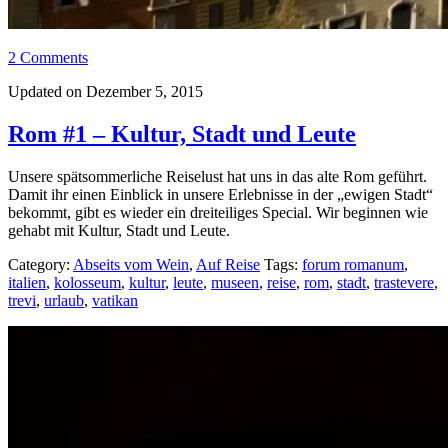
2 Comments
Updated on Dezember 5, 2015
Rom #1 – Kultur, Stadt und Leute
Unsere spätsommerliche Reiselust hat uns in das alte Rom geführt.
Damit ihr einen Einblick in unsere Erlebnisse in der „ewigen Stadt“
bekommt, gibt es wieder ein dreiteiliges Special. Wir beginnen wie
gehabt mit Kultur, Stadt und Leute.
Category:
Abseits vom Wein
,
Auf Reise
Tags:
forum romanum
,
italien
,
kolosseum
,
kultur
,
leute
,
museen
,
reise
,
rom
,
stadt
,
trastevere
,
trevi
,
urlaub
,
vatikan