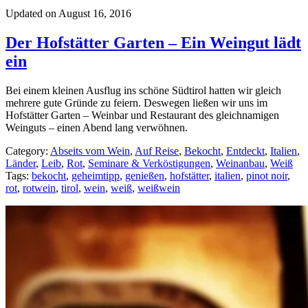
Updated on August 16, 2016
Der Hofstätter Garten – Ein Weingut lädt
ein
Bei einem kleinen Ausflug ins schöne Südtirol hatten wir gleich
mehrere gute Gründe zu feiern. Deswegen ließen wir uns im
Hofstätter Garten – Weinbar und Restaurant des gleichnamigen
Weinguts – einen Abend lang verwöhnen.
Category:
Abseits vom Wein
,
Auf Reise
,
Bekocht
,
Entdeckt
,
Italien
,
Länder
,
Leib
,
Rot
,
Seminare & Verköstigungen
,
Weinanbau
,
Weiß
Tags:
bekocht
,
geheimtipp
,
genießen
,
hofstätter
,
italien
,
pinot noir
,
rot
,
rotwein
,
tirol
,
wein
,
weiß
,
weißwein