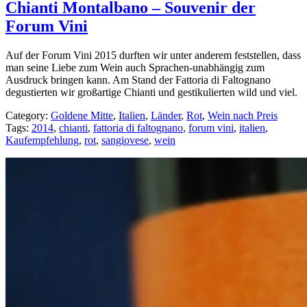
Chianti Montalbano – Souvenir der
Forum Vini
Auf der Forum Vini 2015 durften wir unter anderem feststellen, dass
man seine Liebe zum Wein auch Sprachen-unabhängig zum
Ausdruck bringen kann. Am Stand der Fattoria di Faltognano
degustierten wir großartige Chianti und gestikulierten wild und viel.
Category:
Goldene Mitte
,
Italien
,
Länder
,
Rot
,
Wein nach Preis
Tags:
2014
,
chianti
,
fattoria di faltognano
,
forum vini
,
italien
,
Kaufempfehlung
,
rot
,
sangiovese
,
wein