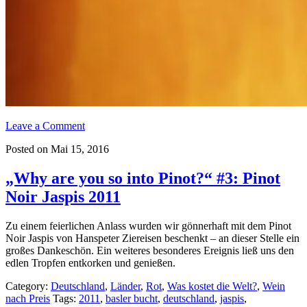
Leave a Comment
Posted on Mai 15, 2016
„Why are you so into Pinot?“ #3: Pinot
Noir Jaspis 2011
Zu einem feierlichen Anlass wurden wir gönnerhaft mit dem Pinot
Noir Jaspis von Hanspeter Ziereisen beschenkt – an dieser Stelle ein
großes Dankeschön. Ein weiteres besonderes Ereignis ließ uns den
edlen Tropfen entkorken und genießen.
Category:
Deutschland
,
Länder
,
Rot
,
Was kostet die Welt?
,
Wein
nach Preis
Tags:
2011
,
basler bucht
,
deutschland
,
jaspis
,