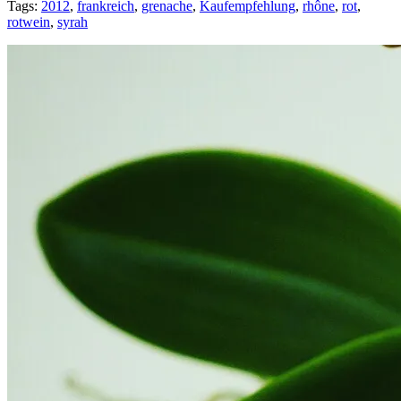
Tags:
2012
,
frankreich
,
grenache
,
Kaufempfehlung
,
rhône
,
rot
,
rotwein
,
syrah