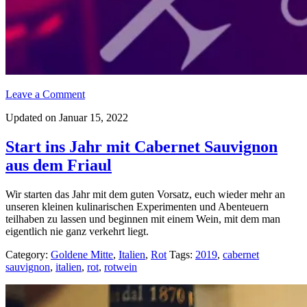
Leave a Comment
Updated on Januar 15, 2022
Start ins Jahr mit Cabernet Sauvignon
aus dem Friaul
Wir starten das Jahr mit dem guten Vorsatz, euch wieder mehr an
unseren kleinen kulinarischen Experimenten und Abenteuern
teilhaben zu lassen und beginnen mit einem Wein, mit dem man
eigentlich nie ganz verkehrt liegt.
Category:
Goldene Mitte
,
Italien
,
Rot
Tags:
2019
,
cabernet
sauvignon
,
italien
,
rot
,
rotwein