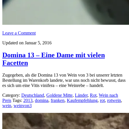
Leave a Comment
Updated on Januar 5, 2016
Domina 13 – Eine Dame mit vielen
Facetten
Zugegeben, als die Domina 13 von Wein von 3 bei unserer letzten
Bestellung im Warenkorb landete, war uns noch nicht bewusst, dass
es sich um eine Vitis vinifera – eine Weinrebe – handelt.
Category:
Deutschland
,
Goldene Mitte
,
Länder
,
Rot
,
Wein nach
Preis
Tags:
2013
,
domina
,
franken
,
Kaufempfehlung
,
rot
,
rotwein
,
wein
,
weinvon3