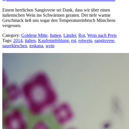
Einem herrlichen Sangiovese sei Dank, dass wir über einen
italienischen Wein ins Schwärmen geraten. Der tiefe warme
Geschmack ließ uns sogar den Temperatureinbruch Münchens
vergessen.
Category:
Goldene Mitte
,
Italien
,
Länder
,
Rot
,
Wein nach Preis
Tags:
2014
,
italien
,
Kaufempfehlung
,
rot
,
rotwein
,
sangiovese
,
sauerkirschen
,
toskana
,
wein