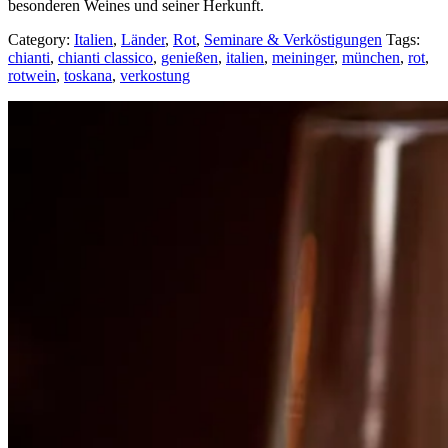
besonderen Weines und seiner Herkunft.
Category:
Italien
,
Länder
,
Rot
,
Seminare & Verköstigungen
Tags:
chianti
,
chianti classico
,
genießen
,
italien
,
meininger
,
münchen
,
rot
,
rotwein
,
toskana
,
verkostung