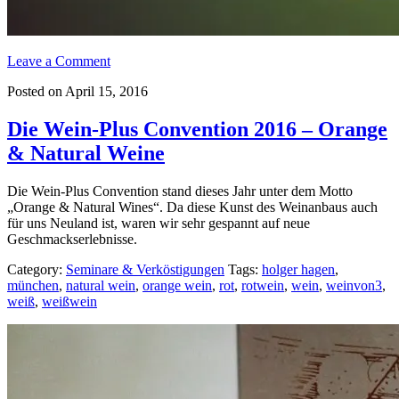
Leave a Comment
Posted on April 15, 2016
Die Wein-Plus Convention 2016 – Orange
& Natural Weine
Die Wein-Plus Convention stand dieses Jahr unter dem Motto
„Orange & Natural Wines“. Da diese Kunst des Weinanbaus auch
für uns Neuland ist, waren wir sehr gespannt auf neue
Geschmackserlebnisse.
Category:
Seminare & Verköstigungen
Tags:
holger hagen
,
münchen
,
natural wein
,
orange wein
,
rot
,
rotwein
,
wein
,
weinvon3
,
weiß
,
weißwein