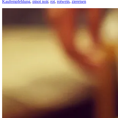
Kaufempfehlung
,
pinot noir
,
rot
,
rotwein
,
ziereisen