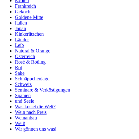
Exoten
Frankreich
Gekocht
Goldene Mitte
Italien
Japan
Kinkerlitzchen
Länder
Leib
Natural & Orange
Österreich
Rosé & Rotling
Rot
Sake
Schnäppchenjagd
Schweiz
Seminare & Verköstigungen
Spanien
und Seele
Was kostet die Welt?
Wein nach Preis
Weinanbau
Weiß
Wir gönnen uns was!