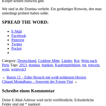
Körper keinen Hinweis gibt.
Wir sind in die Domina verliebt. Ein großartiger Rotwein, den man
unbedingt probiert haben sollte.
SPREAD THE WORD:
E-Mail
Facebook
Pinterest
Twitter
Pocket
Category:
Deutschland
,
Goldene Mitte
,
Länder
,
Rot
,
Wein nach
Preis
Tags:
2013
,
domina
,
franken
,
Kaufempfehlung
,
rot
,
rotwein
,
wein
,
weinvon3
←
Baron 12 – Edler Besuch mit weiß-goldenem Herzen
Chianti Montalbano – Souvenir der Forum Vini
→
Schreibe einen Kommentar
Deine E-Mail-Adresse wird nicht veröffentlicht.
Erforderliche
Felder sind mit
*
markiert