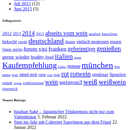
Juli 2015
(12)
Juni 2015
(5)
Schlagwörter
abseits vom wein
2014
2012
2013
2015
apulien
barcelona
deutschland
essen
bekocht
einfach geniessen
cuvée
dinner
genießen
geheimtipp
franken
forum vini
finest spirits
italien
gerne wieder
healthy food
japan
münchen
Kaufempfehlung
messe
kultur
Nett
rot
rotwein
seminar
Spanien
pinot noir
reise
pasta
rosé
pfalz
rom
weiß
weißwein
wein
weinvon3
urlaub
verköstigung
vegan
österreich
Neueste Beiträge
Ispahan Saké – Japanischer Trinkgenuss nicht nur zum
Valentinstag
5. Februar 2022
Start ins Jahr mit Cabernet Sauvignon aus dem Friaul
22.
Januar 2022