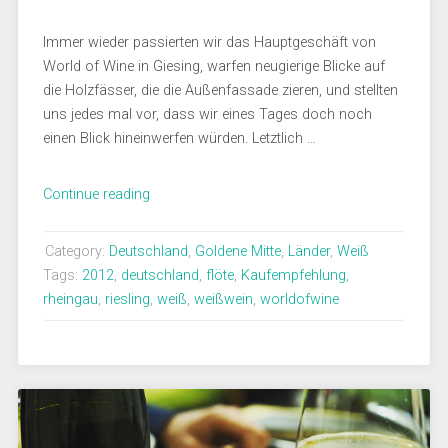
Immer wieder passierten wir das Hauptgeschäft von
World of Wine in Giesing, warfen neugierige Blicke auf
die Holzfässer, die die Außenfassade zieren, und stellten
uns jedes mal vor, dass wir eines Tages doch noch
einen Blick hineinwerfen würden. Letztlich …
„Riesling
Continue reading
2012
vom
Category:
Deutschland
,
Goldene Mitte
,
Länder
,
Weiß
Weingut
Tags:
2012
,
deutschland
,
flöte
,
Kaufempfehlung
,
Angulus“
rheingau
,
riesling
,
weiß
,
weißwein
,
worldofwine