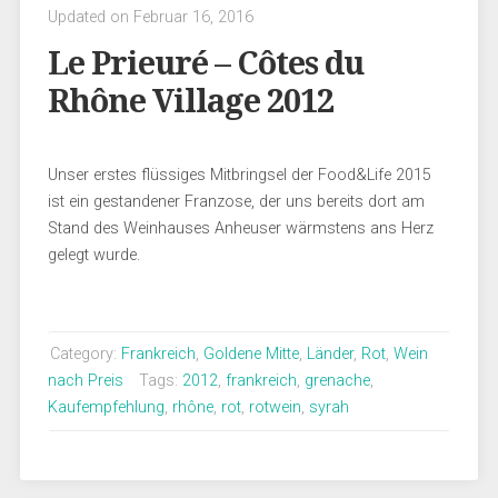
Updated on Februar 16, 2016
Le Prieuré – Côtes du
Rhône Village 2012
Unser erstes flüssiges Mitbringsel der Food&Life 2015
ist ein gestandener Franzose, der uns bereits dort am
Stand des Weinhauses Anheuser wärmstens ans Herz
gelegt wurde.
Category:
Frankreich
,
Goldene Mitte
,
Länder
,
Rot
,
Wein
nach Preis
Tags:
2012
,
frankreich
,
grenache
,
Kaufempfehlung
,
rhône
,
rot
,
rotwein
,
syrah