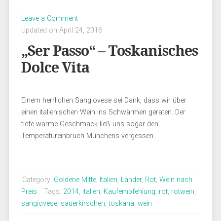
Leave a Comment
Updated on April 24, 2016
„Ser Passo“ – Toskanisches
Dolce Vita
Einem herrlichen Sangiovese sei Dank, dass wir über
einen italienischen Wein ins Schwärmen geraten. Der
tiefe warme Geschmack ließ uns sogar den
Temperatureinbruch Münchens vergessen.
Category:
Goldene Mitte
,
Italien
,
Länder
,
Rot
,
Wein nach
Preis
Tags:
2014
,
italien
,
Kaufempfehlung
,
rot
,
rotwein
,
sangiovese
,
sauerkirschen
,
toskana
,
wein