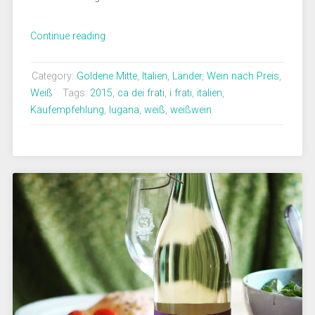
„I
Continue reading
Frati
–
Category:
Goldene Mitte
,
Italien
,
Länder
,
Wein nach Preis
,
Erfrischender
Weiß
Tags:
2015
,
ca dei frati
,
i frati
,
italien
,
Begleiter
Kaufempfehlung
,
lugana
,
weiß
,
weißwein
beim
Grillen“