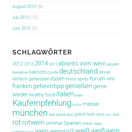
August 2015
(8)
Juli 2015
(12)
Juni 2015
(5)
SCHLAGWÖRTER
abseits vom wein
2014
2012
2013
2015
apulien
deutschland
bekocht
cuvée
dinner
barcelona
forum vini
essen
einfach geniessen
finest spirits
genießen
geheimtipp
franken
gerne
italien
wieder
healthy food
japan
Kaufempfehlung
messe
kultur
münchen
pinot noir
reise
pasta
rosé
Nett
pfalz
rom
rot
rotwein
seminar
Spanien
urlaub
vegan
weiß
weißwein
wein
weinvon3
verköstigung