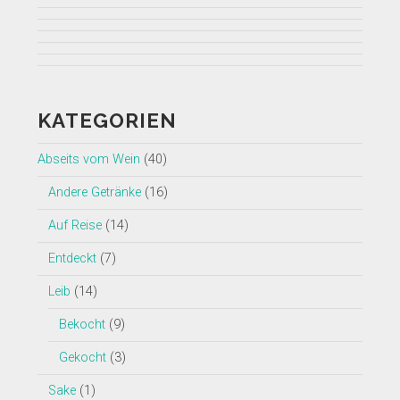
Profil
Profil
von
Profil
von
Profil
insearchofwine.de
von
Profil
searchwine
von
auf
insearchofwine
von
auf
insearchofwine
Facebook
auf
UCHEzoa4kYDNenjlP_C_gKIg
KATEGORIEN
Twitter
auf
anzeigen
Instagram
auf
anzeigen
Pinterest
anzeigen
YouTube
Abseits vom Wein
(40)
anzeigen
anzeigen
Andere Getränke
(16)
Auf Reise
(14)
Entdeckt
(7)
Leib
(14)
Bekocht
(9)
Gekocht
(3)
Sake
(1)