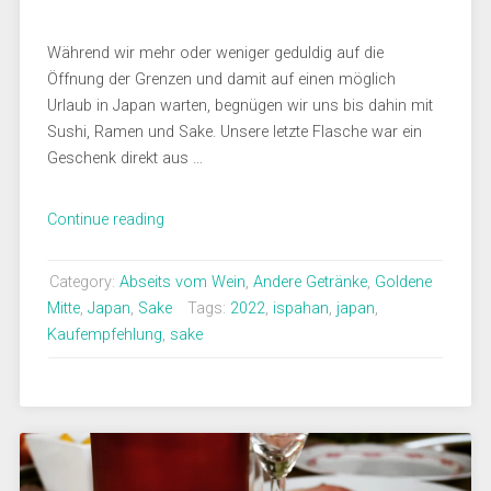
Während wir mehr oder weniger geduldig auf die
Öffnung der Grenzen und damit auf einen möglich
Urlaub in Japan warten, begnügen wir uns bis dahin mit
Sushi, Ramen und Sake. Unsere letzte Flasche war ein
Geschenk direkt aus …
„Ispahan
Continue reading
Saké
–
Category:
Abseits vom Wein
,
Andere Getränke
,
Goldene
Japanischer
Mitte
,
Japan
,
Sake
Tags:
2022
,
ispahan
,
japan
,
Trinkgenuss
Kaufempfehlung
,
sake
nicht
nur
zum
Valentinstag“