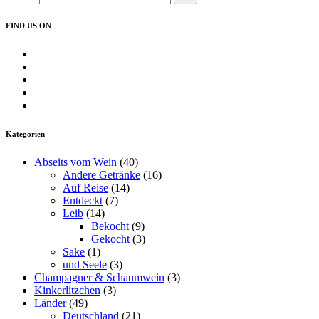
FIND US ON
Profil
von
Profil
insearchofwine.de
von
Profil
auf
searchwine
von
Profil
Facebook
auf
insearchofwine
von
Profil
anzeigen
Twitter
auf
insearchofwine
von
anzeigen
Instagram
auf
UCHEzoa4kYDNenjlP_C_gKIg
Kategorien
anzeigen
Pinterest
auf
anzeigen
YouTube
Abseits vom Wein
(40)
anzeigen
Andere Getränke
(16)
Auf Reise
(14)
Entdeckt
(7)
Leib
(14)
Bekocht
(9)
Gekocht
(3)
Sake
(1)
und Seele
(3)
Champagner & Schaumwein
(3)
Kinkerlitzchen
(3)
Länder
(49)
Deutschland
(21)