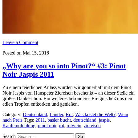
Leave a Comment
Posted on Mai 15, 2016
„Why are you so into Pinot?“ #3: Pinot
Noir Jaspis 2011
Zu einem feierlichen Anlass wurden wir gönnerhaft mit dem Pinot
Noir Jaspis von Hanspeter Ziereisen beschenkt – an dieser Stelle ein
großes Dankeschön. Ein weiteres besonderes Ereignis ließ uns den
edlen Tropfen entkorken und genießen.
Category:
Deutschland
,
Länder
,
Rot
,
Was kostet die Welt?
,
Wein
nach Preis
Tags:
2011
,
basler bucht
,
deutschland
,
jaspis
,
Kaufempfehlung
,
pinot noir
,
rot
,
rotwein
,
ziereisen
Search