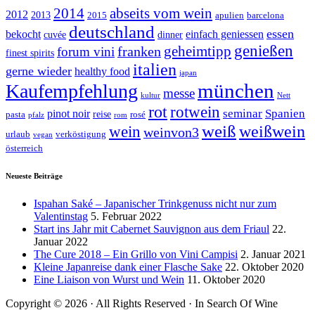
abseits vom wein
2014
2012
2013
2015
apulien
barcelona
deutschland
essen
bekocht
einfach geniessen
cuvée
dinner
genießen
geheimtipp
franken
forum vini
finest spirits
italien
gerne wieder
healthy food
japan
münchen
Kaufempfehlung
messe
kultur
Nett
rot
rotwein
seminar
Spanien
pinot noir
reise
pasta
rosé
pfalz
rom
weiß
weißwein
wein
weinvon3
urlaub
verköstigung
vegan
österreich
Neueste Beiträge
Ispahan Saké – Japanischer Trinkgenuss nicht nur zum
Valentinstag
5. Februar 2022
Start ins Jahr mit Cabernet Sauvignon aus dem Friaul
22.
Januar 2022
The Cure 2018 – Ein Grillo von Vini Campisi
2. Januar 2021
Kleine Japanreise dank einer Flasche Sake
22. Oktober 2020
Eine Liaison von Wurst und Wein
11. Oktober 2020
Copyright © 2026 · All Rights Reserved · In Search Of Wine