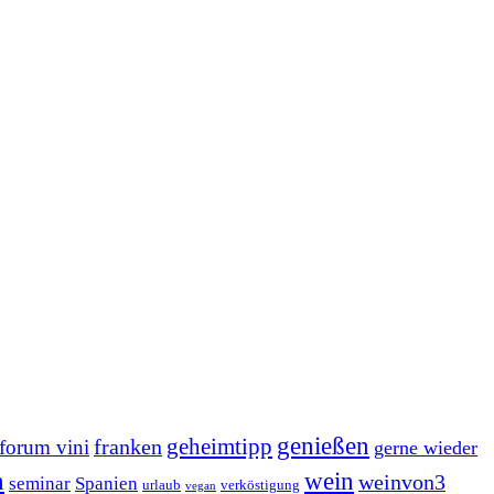
genießen
geheimtipp
franken
forum vini
gerne wieder
n
wein
weinvon3
seminar
Spanien
urlaub
verköstigung
vegan