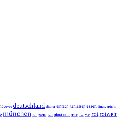
deutschland
essen
ht
einfach geniessen
cuvée
dinner
finest spirits
münchen
rot
rotwei
e
pinot noir
reise
pasta
rosé
Nett
pfalz
rom