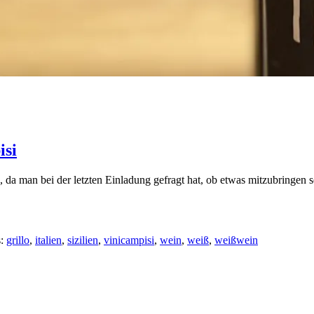
isi
 da man bei der letzten Einladung gefragt hat, ob etwas mitzubringen s
s:
grillo
,
italien
,
sizilien
,
vinicampisi
,
wein
,
weiß
,
weißwein