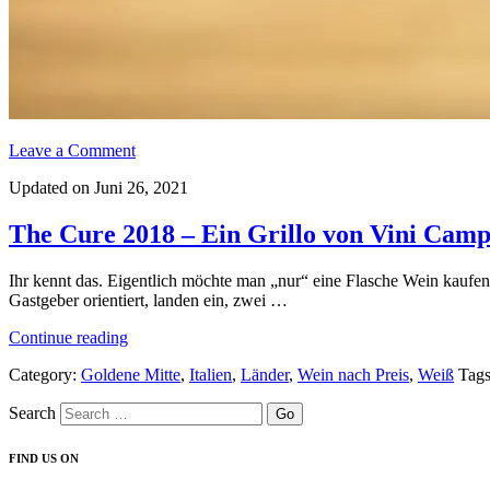
Leave a Comment
Updated on Juni 26, 2021
The Cure 2018 – Ein Grillo von Vini Camp
Ihr kennt das. Eigentlich möchte man „nur“ eine Flasche Wein kaufen,
Gastgeber orientiert, landen ein, zwei …
„The
Continue reading
Cure
Category:
Goldene Mitte
,
Italien
,
Länder
,
Wein nach Preis
,
Weiß
Tag
2018
–
Search
Ein
Grillo
von
FIND US ON
Vini