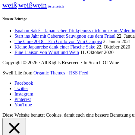
weiß
weißwein
österreich
Neueste Beiträge
Ispahan Saké – Japanischer Trinkgenuss nicht nur zum Valentin
Start ins Jahr mit Cabernet Sauvignon aus dem Friaul
22. Janua
The Cure 2018 – Ein Grillo von Vini Campisi
2. Januar 2021
Kleine Japanreise dank einer Flasche Sake
22. Oktober 2020
Eine Liaison von Wurst und Wein
11. Oktober 2020
Copyright © 2026 · All Rights Reserved · In Search Of Wine
Swell Lite from
Organic Themes
·
RSS Feed
Facebook
Twitter
Instagram
Pinterest
YouTube
Diese Website benutzt Cookies, damit euch eine bessere Benutzung un