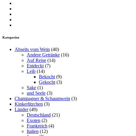
Campisi“
Profil
von
Profil
insearchofwine.de
von
Profil
auf
searchwine
von
Profil
Facebook
auf
insearchofwine
von
Profil
anzeigen
Twitter
auf
insearchofwine
von
anzeigen
Instagram
auf
UCHEzoa4kYDNenjlP_C_gKIg
Kategorien
anzeigen
Pinterest
auf
anzeigen
YouTube
Abseits vom Wein
(40)
anzeigen
Andere Getränke
(16)
Auf Reise
(14)
Entdeckt
(7)
Leib
(14)
Bekocht
(9)
Gekocht
(3)
Sake
(1)
und Seele
(3)
Champagner & Schaumwein
(3)
Kinkerlitzchen
(3)
Länder
(49)
Deutschland
(21)
Exoten
(2)
Frankreich
(4)
Italien
(12)