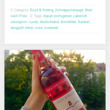
Weine
aus
Category:
Rosé & Rotling
,
Schnäppchenjagd
,
Wein
dem
nach Preis
Tags:
blauer portugieser
,
cabernet
Hause
sauvignon
,
cuvée
,
deutschland
,
dornfelder
,
franken
,
F.
langguth erben
,
rosé
,
roséwein
W.
Langguth
–
Eine
Rosé-
Verkostung“