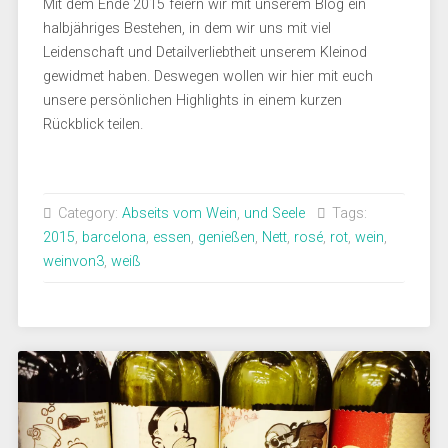
Mit dem Ende 2015 feiern wir mit unserem Blog ein
halbjähriges Bestehen, in dem wir uns mit viel
Leidenschaft und Detailverliebtheit unserem Kleinod
gewidmet haben. Deswegen wollen wir hier mit euch
unsere persönlichen Highlights in einem kurzen
Rückblick teilen.
Category:
Abseits vom Wein
,
und Seele
Tags:
2015
,
barcelona
,
essen
,
genießen
,
Nett
,
rosé
,
rot
,
wein
,
weinvon3
,
weiß