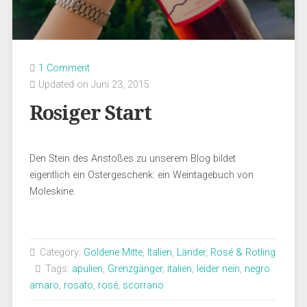
1 Comment
Updated on Juni 23, 2015
Rosiger Start
Den Stein des Anstoßes zu unserem Blog bildet
eigentlich ein Ostergeschenk: ein Weintagebuch von
Moleskine.
Category:
Goldene Mitte
,
Italien
,
Länder
,
Rosé & Rotling
Tags:
apulien
,
Grenzgänger
,
italien
,
leider nein
,
negro
amaro
,
rosato
,
rosé
,
scorrano