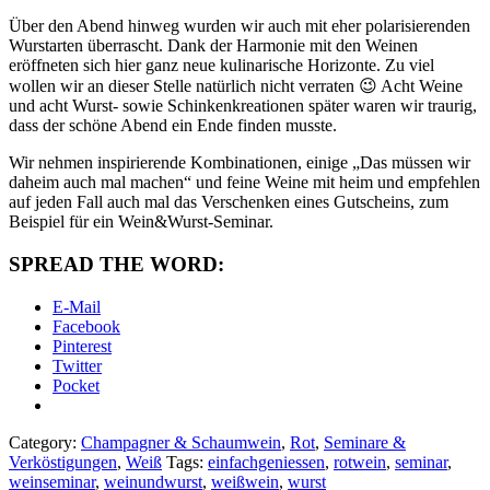
Über den Abend hinweg wurden wir auch mit eher polarisierenden
Wurstarten überrascht. Dank der Harmonie mit den Weinen
eröffneten sich hier ganz neue kulinarische Horizonte. Zu viel
wollen wir an dieser Stelle natürlich nicht verraten 😉 Acht Weine
und acht Wurst- sowie Schinkenkreationen später waren wir traurig,
dass der schöne Abend ein Ende finden musste.
Wir nehmen inspirierende Kombinationen, einige „Das müssen wir
daheim auch mal machen“ und feine Weine mit heim und empfehlen
auf jeden Fall auch mal das Verschenken eines Gutscheins, zum
Beispiel für ein Wein&Wurst-Seminar.
SPREAD THE WORD:
E-Mail
Facebook
Pinterest
Twitter
Pocket
Category:
Champagner & Schaumwein
,
Rot
,
Seminare &
Verköstigungen
,
Weiß
Tags:
einfachgeniessen
,
rotwein
,
seminar
,
weinseminar
,
weinundwurst
,
weißwein
,
wurst