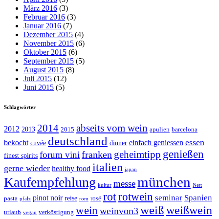
März 2016
(3)
Februar 2016
(3)
Januar 2016
(7)
Dezember 2015
(4)
November 2015
(6)
Oktober 2015
(6)
September 2015
(5)
August 2015
(8)
Juli 2015
(12)
Juni 2015
(5)
Schlagwörter
abseits vom wein
2014
2012
2013
2015
apulien
barcelona
deutschland
essen
bekocht
einfach geniessen
cuvée
dinner
genießen
geheimtipp
franken
forum vini
finest spirits
italien
gerne wieder
healthy food
japan
münchen
Kaufempfehlung
messe
kultur
Nett
rot
rotwein
seminar
Spanien
pinot noir
reise
pasta
rosé
pfalz
rom
weiß
weißwein
wein
weinvon3
urlaub
verköstigung
vegan