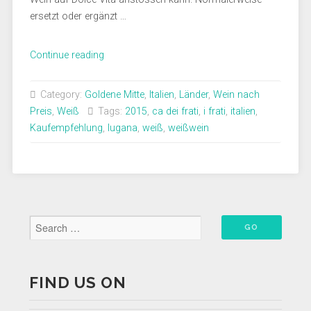
ersetzt oder ergänzt …
„I
Continue reading
Frati
–
Category:
Goldene Mitte
,
Italien
,
Länder
,
Wein nach
Erfrischender
Preis
,
Weiß
Tags:
2015
,
ca dei frati
,
i frati
,
italien
,
Begleiter
Kaufempfehlung
,
lugana
,
weiß
,
weißwein
beim
Grillen“
FIND US ON