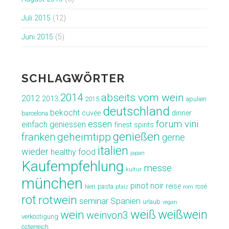
Juli 2015
(12)
Juni 2015
(5)
SCHLAGWÖRTER
abseits vom wein
2014
2012
2013
2015
apulien
deutschland
bekocht
cuvée
dinner
barcelona
forum vini
essen
einfach geniessen
finest spirits
genießen
geheimtipp
franken
gerne
italien
wieder
healthy food
japan
Kaufempfehlung
messe
kultur
münchen
pinot noir
reise
pasta
rosé
Nett
pfalz
rom
rot
rotwein
seminar
Spanien
urlaub
vegan
weiß
weißwein
wein
weinvon3
verköstigung
österreich