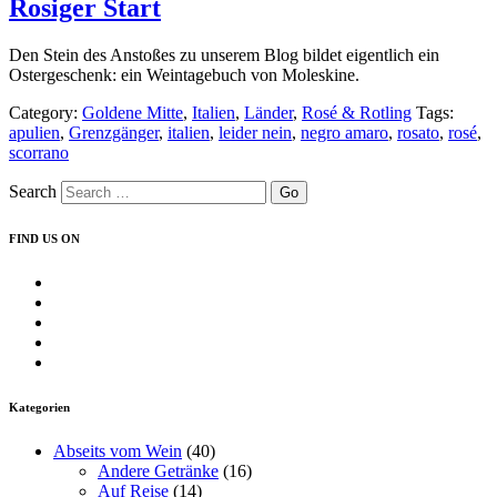
Rosiger Start
Den Stein des Anstoßes zu unserem Blog bildet eigentlich ein
Ostergeschenk: ein Weintagebuch von Moleskine.
Category:
Goldene Mitte
,
Italien
,
Länder
,
Rosé & Rotling
Tags:
apulien
,
Grenzgänger
,
italien
,
leider nein
,
negro amaro
,
rosato
,
rosé
,
scorrano
Search
FIND US ON
Profil
von
Profil
insearchofwine.de
von
Profil
auf
searchwine
von
Profil
Facebook
auf
insearchofwine
von
Profil
anzeigen
Twitter
auf
insearchofwine
von
anzeigen
Instagram
auf
UCHEzoa4kYDNenjlP_C_gKIg
Kategorien
anzeigen
Pinterest
auf
anzeigen
YouTube
Abseits vom Wein
(40)
anzeigen
Andere Getränke
(16)
Auf Reise
(14)