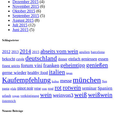
Dezember 2015
(4)
November 2015
(6)
Oktober 2015
(6)
September 2015
(5)
August 2015
(8)
Juli 2015
(12)
Juni 2015
(5)
Schlagwörter
abseits vom wein
2014
2012
2013
2015
apulien
barcelona
deutschland
essen
bekocht
einfach geniessen
cuvée
dinner
genießen
geheimtipp
franken
forum vini
finest spirits
italien
gerne wieder
healthy food
japan
münchen
Kaufempfehlung
messe
kultur
Nett
rot
rotwein
seminar
Spanien
pinot noir
reise
pasta
rosé
pfalz
rom
weiß
weißwein
wein
weinvon3
urlaub
verköstigung
vegan
österreich
Neueste Beiträge