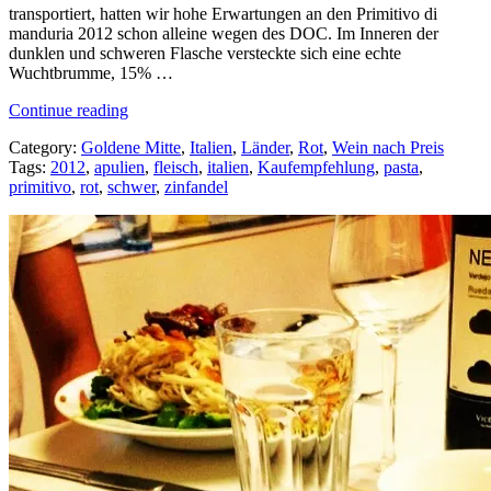
transportiert, hatten wir hohe Erwartungen an den Primitivo di
manduria 2012 schon alleine wegen des DOC. Im Inneren der
dunklen und schweren Flasche versteckte sich eine echte
Wuchtbrumme, 15% …
„Silentium…
Continue reading
et
Category:
Goldene Mitte
,
Italien
,
Länder
,
Rot
,
Wein nach Preis
gustate!“
Tags:
2012
,
apulien
,
fleisch
,
italien
,
Kaufempfehlung
,
pasta
,
primitivo
,
rot
,
schwer
,
zinfandel