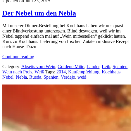
Updated on Juni 23, 2015
Der Nebel um den Nebla
Mit unserer Dinner-Bestellung bei Kochhaus haben wir uns quasi
einer Blindverkostung unterzogen. Blind deswegen, weil wir im
Nebel tappend einfach mal auf „Wein mitbestellen“ geklickt hatten.
Kurz zu Kochhaus: Lieferung von frischen Zutaten inklusive Rezept
nach Hause. Dazu …
„Der
Continue reading
Nebel
Category:
Abseits vom Wein
,
Goldene Mitte
,
Länder
,
Leib
,
Spanien
,
um
Wein nach Preis
,
Weiß
Tags:
2014
,
Kaufempfehlung
,
Kochhaus
,
den
Nebel
,
Nebla
,
Rueda
,
Spanien
,
Verdejo
,
weiß
Nebla“