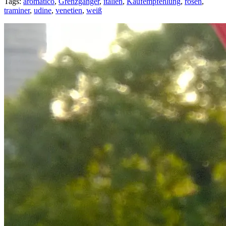
Tags:
aromatico
,
Grenzgänger
,
italien
,
Kaufempfehlung
,
rosen
,
traminer
,
udine
,
venetien
,
weiß