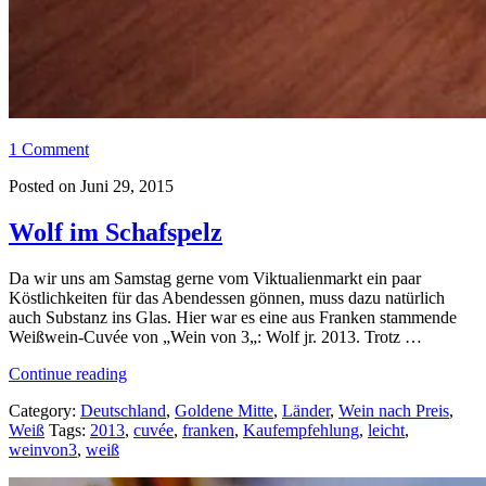
1 Comment
Posted on Juni 29, 2015
Wolf im Schafspelz
Da wir uns am Samstag gerne vom Viktualienmarkt ein paar
Köstlichkeiten für das Abendessen gönnen, muss dazu natürlich
auch Substanz ins Glas. Hier war es eine aus Franken stammende
Weißwein-Cuvée von „Wein von 3„: Wolf jr. 2013. Trotz …
„Wolf
Continue reading
im
Category:
Deutschland
,
Goldene Mitte
,
Länder
,
Wein nach Preis
,
Schafspelz“
Weiß
Tags:
2013
,
cuvée
,
franken
,
Kaufempfehlung
,
leicht
,
weinvon3
,
weiß