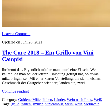
Leave a Comment
Updated on Juni 26, 2021
The Cure 2018 – Ein Grillo von Vini
Campisi
Ihr kennt das. Eigentlich möchte man „nur“ eine Flasche Wein
kaufen, da man bei der letzten Einladung gefragt hat, ob etwas
mitzubringen sei. Mit einer klaren Vorstellung, die sich meist am
Geschmack der Gastgeber orientiert, landen ein, zwei …
„The
Continue reading
Cure
Category:
Goldene Mitte
,
Italien
,
Länder
,
Wein nach Preis
,
Weiß
2018
Tags:
grillo
,
italien
,
sizilien
,
vinicampisi
,
wein
,
weiß
,
weißwein
–
Ein