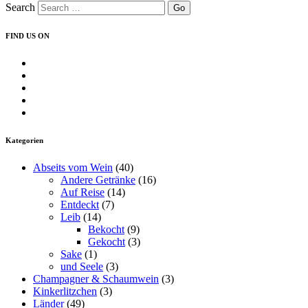
Search
Grillo
von
Vini
FIND US ON
Campisi“
Profil
von
Profil
insearchofwine.de
von
Profil
auf
searchwine
von
Profil
Facebook
auf
insearchofwine
von
Profil
anzeigen
Twitter
auf
insearchofwine
von
anzeigen
Instagram
auf
UCHEzoa4kYDNenjlP_C_gKIg
Kategorien
anzeigen
Pinterest
auf
anzeigen
YouTube
Abseits vom Wein
(40)
anzeigen
Andere Getränke
(16)
Auf Reise
(14)
Entdeckt
(7)
Leib
(14)
Bekocht
(9)
Gekocht
(3)
Sake
(1)
und Seele
(3)
Champagner & Schaumwein
(3)
Kinkerlitzchen
(3)
Länder
(49)