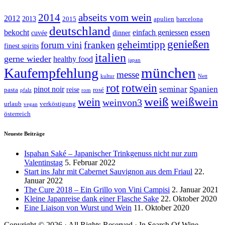
abseits vom wein
2014
2012
2013
2015
apulien
barcelona
deutschland
essen
bekocht
einfach geniessen
cuvée
dinner
genießen
geheimtipp
franken
forum vini
finest spirits
italien
gerne wieder
healthy food
japan
münchen
Kaufempfehlung
messe
kultur
Nett
rot
rotwein
seminar
Spanien
pinot noir
reise
pasta
rosé
pfalz
rom
weiß
weißwein
wein
weinvon3
urlaub
verköstigung
vegan
österreich
Neueste Beiträge
Ispahan Saké – Japanischer Trinkgenuss nicht nur zum
Valentinstag
5. Februar 2022
Start ins Jahr mit Cabernet Sauvignon aus dem Friaul
22.
Januar 2022
The Cure 2018 – Ein Grillo von Vini Campisi
2. Januar 2021
Kleine Japanreise dank einer Flasche Sake
22. Oktober 2020
Eine Liaison von Wurst und Wein
11. Oktober 2020
Copyright © 2026 · All Rights Reserved · In Search Of Wine