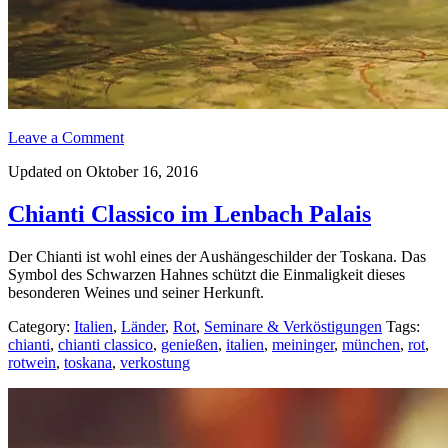
Leave a Comment
Updated on Oktober 16, 2016
Chianti Classico im Lenbach Palais
Der Chianti ist wohl eines der Aushängeschilder der Toskana. Das
Symbol des Schwarzen Hahnes schützt die Einmaligkeit dieses
besonderen Weines und seiner Herkunft.
Category:
Italien
,
Länder
,
Rot
,
Seminare & Verköstigungen
Tags:
chianti
,
chianti classico
,
genießen
,
italien
,
meininger
,
münchen
,
rot
,
rotwein
,
toskana
,
verkostung