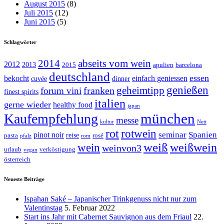
August 2015
(8)
Juli 2015
(12)
Juni 2015
(5)
Schlagwörter
abseits vom wein
2014
2012
2013
2015
apulien
barcelona
deutschland
essen
bekocht
einfach geniessen
cuvée
dinner
genießen
geheimtipp
franken
forum vini
finest spirits
italien
gerne wieder
healthy food
japan
münchen
Kaufempfehlung
messe
kultur
Nett
rot
rotwein
seminar
Spanien
pinot noir
reise
pasta
rosé
pfalz
rom
weiß
weißwein
wein
weinvon3
urlaub
verköstigung
vegan
österreich
Neueste Beiträge
Ispahan Saké – Japanischer Trinkgenuss nicht nur zum
Valentinstag
5. Februar 2022
Start ins Jahr mit Cabernet Sauvignon aus dem Friaul
22.