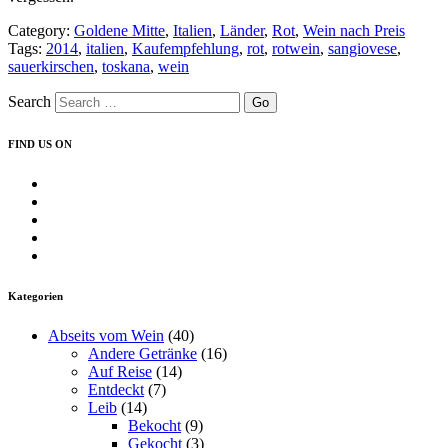
Category:
Goldene Mitte
,
Italien
,
Länder
,
Rot
,
Wein nach Preis
Tags:
2014
,
italien
,
Kaufempfehlung
,
rot
,
rotwein
,
sangiovese
,
sauerkirschen
,
toskana
,
wein
Search
FIND US ON
Profil
von
Profil
insearchofwine.de
von
Profil
auf
searchwine
von
Profil
Facebook
auf
insearchofwine
von
Profil
anzeigen
Twitter
auf
insearchofwine
von
anzeigen
Instagram
auf
UCHEzoa4kYDNenjlP_C_gKIg
Kategorien
anzeigen
Pinterest
auf
anzeigen
YouTube
Abseits vom Wein
(40)
anzeigen
Andere Getränke
(16)
Auf Reise
(14)
Entdeckt
(7)
Leib
(14)
Bekocht
(9)
Gekocht
(3)