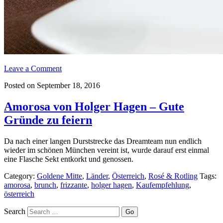
Leave a Comment
Posted on September 18, 2016
Amorosa von Holger Hagen – Gute
Gründe zu feiern
Da nach einer langen Durststrecke das Dreamteam nun endlich
wieder im schönen München vereint ist, wurde darauf erst einmal
eine Flasche Sekt entkorkt und genossen.
Category:
Goldene Mitte
,
Länder
,
Österreich
,
Rosé & Rotling
Tags:
amorosa
,
brunch
,
frizzante
,
holger hagen
,
Kaufempfehlung
,
österreich
Search