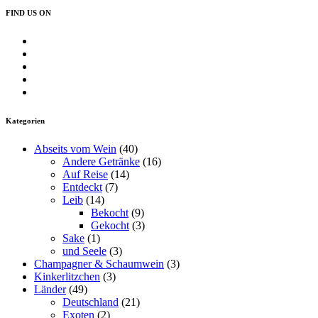
FIND US ON
Profil
von
Profil
insearchofwine.de
von
Profil
auf
searchwine
von
Profil
Facebook
auf
insearchofwine
von
Profil
anzeigen
Twitter
auf
insearchofwine
von
anzeigen
Instagram
auf
UCHEzoa4kYDNenjlP_C_gKIg
Kategorien
anzeigen
Pinterest
auf
anzeigen
YouTube
Abseits vom Wein
(40)
anzeigen
Andere Getränke
(16)
Auf Reise
(14)
Entdeckt
(7)
Leib
(14)
Bekocht
(9)
Gekocht
(3)
Sake
(1)
und Seele
(3)
Champagner & Schaumwein
(3)
Kinkerlitzchen
(3)
Länder
(49)
Deutschland
(21)
Exoten
(2)