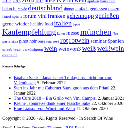
abseits vom wein
2014
2012
2013
2015
apulien
barcelona
deutschland
essen
bekocht
einfach geniessen
cuvée
dinner
genießen
geheimtipp
franken
forum vini
finest spirits
italien
gerne wieder
healthy food
japan
münchen
Kaufempfehlung
messe
kultur
Nett
rot
rotwein
seminar
Spanien
pinot noir
reise
pasta
rosé
pfalz
rom
weiß
weißwein
wein
weinvon3
urlaub
verköstigung
vegan
österreich
Neueste Beiträge
Ispahan Saké – Japanischer Trinkgenuss nicht nur zum
Valentinstag
5. Februar 2022
Start ins Jahr mit Cabernet Sauvignon aus dem Friaul
22.
Januar 2022
The Cure 2018 – Ein Grillo von Vini Campisi
2. Januar 2021
Kleine Japanreise dank einer Flasche Sake
22. Oktober 2020
Eine Liaison von Wurst und Wein
11. Oktober 2020
Copyright © 2026 · All Rights Reserved · In Search Of Wine
Swell Lite from
Organic Themes
·
RSS Feed