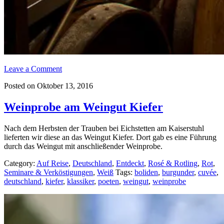
Leave a Comment
Posted on Oktober 13, 2016
Weinprobe am Weingut Kiefer
Nach dem Herbsten der Trauben bei Eichstetten am Kaiserstuhl
lieferten wir diese an das Weingut Kiefer. Dort gab es eine Führung
durch das Weingut mit anschließender Weinprobe.
Category:
Auf Reise
,
Deutschland
,
Entdeckt
,
Rosé & Rotling
,
Rot
,
Seminare & Verköstigungen
,
Weiß
Tags:
boliden
,
burgunder
,
cuvée
,
deutschland
,
kiefer
,
klassiker
,
poeten
,
weingut
,
weinprobe