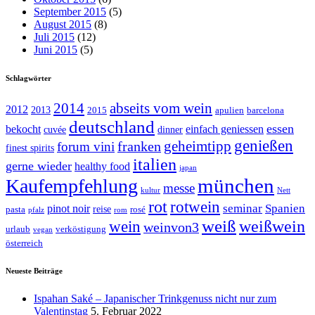
September 2015
(5)
August 2015
(8)
Juli 2015
(12)
Juni 2015
(5)
Schlagwörter
abseits vom wein
2014
2012
2013
2015
apulien
barcelona
deutschland
essen
bekocht
einfach geniessen
cuvée
dinner
genießen
geheimtipp
franken
forum vini
finest spirits
italien
gerne wieder
healthy food
japan
münchen
Kaufempfehlung
messe
kultur
Nett
rot
rotwein
seminar
Spanien
pinot noir
reise
pasta
rosé
pfalz
rom
weiß
weißwein
wein
weinvon3
urlaub
verköstigung
vegan
österreich
Neueste Beiträge
Ispahan Saké – Japanischer Trinkgenuss nicht nur zum
Valentinstag
5. Februar 2022