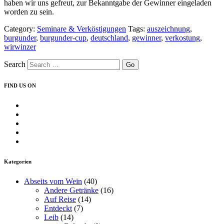
haben wir uns gefreut, zur Bekanntgabe der Gewinner eingeladen
worden zu sein.
Category:
Seminare & Verköstigungen
Tags:
auszeichnung
,
burgunder
,
burgunder-cup
,
deutschland
,
gewinner
,
verkostung
,
wirwinzer
Search
FIND US ON
Profil
von
Profil
insearchofwine.de
von
Profil
auf
searchwine
von
Profil
Facebook
auf
insearchofwine
von
Profil
anzeigen
Twitter
auf
insearchofwine
von
anzeigen
Instagram
auf
UCHEzoa4kYDNenjlP_C_gKIg
Kategorien
anzeigen
Pinterest
auf
anzeigen
YouTube
Abseits vom Wein
(40)
anzeigen
Andere Getränke
(16)
Auf Reise
(14)
Entdeckt
(7)
Leib
(14)