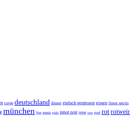
deutschland
essen
ht
einfach geniessen
cuvée
dinner
finest spirits
münchen
rot
rotwei
e
pinot noir
reise
pasta
rosé
Nett
pfalz
rom