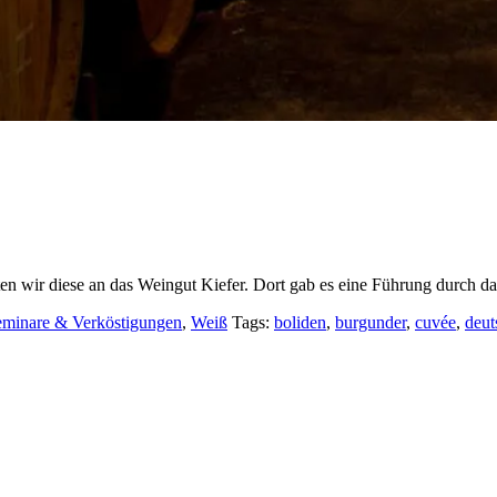
ten wir diese an das Weingut Kiefer. Dort gab es eine Führung durch 
eminare & Verköstigungen
,
Weiß
Tags:
boliden
,
burgunder
,
cuvée
,
deut