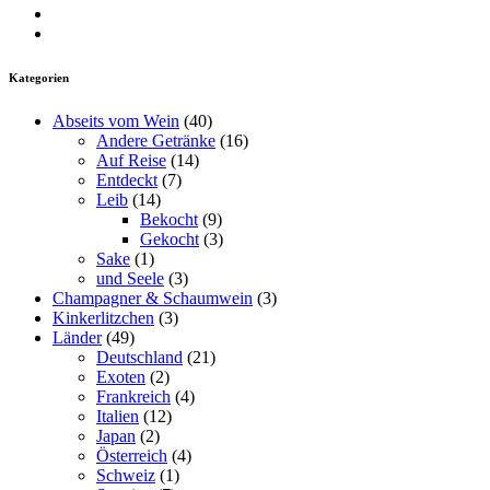
auf
searchwine
von
Profil
Facebook
auf
insearchofwine
von
Profil
anzeigen
Twitter
auf
insearchofwine
von
anzeigen
Instagram
auf
UCHEzoa4kYDNenjlP_C_gKIg
Kategorien
anzeigen
Pinterest
auf
anzeigen
YouTube
Abseits vom Wein
(40)
anzeigen
Andere Getränke
(16)
Auf Reise
(14)
Entdeckt
(7)
Leib
(14)
Bekocht
(9)
Gekocht
(3)
Sake
(1)
und Seele
(3)
Champagner & Schaumwein
(3)
Kinkerlitzchen
(3)
Länder
(49)
Deutschland
(21)
Exoten
(2)
Frankreich
(4)
Italien
(12)
Japan
(2)
Österreich
(4)
Schweiz
(1)