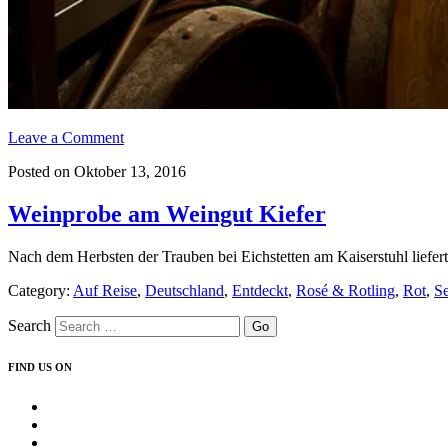
Leave a Comment
Posted on Oktober 13, 2016
Weinprobe am Weingut Kiefer
Nach dem Herbsten der Trauben bei Eichstetten am Kaiserstuhl liefer
Category:
Auf Reise
,
Deutschland
,
Entdeckt
,
Rosé & Rotling
,
Rot
,
S
Search
FIND US ON
Profil
von
Profil
insearchofwine.de
von
Profil