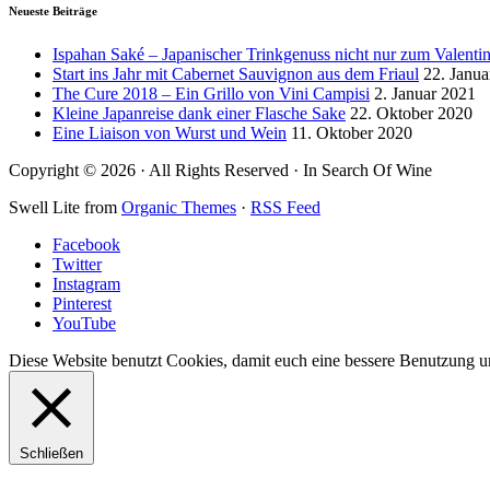
Neueste Beiträge
Ispahan Saké – Japanischer Trinkgenuss nicht nur zum Valentin
Start ins Jahr mit Cabernet Sauvignon aus dem Friaul
22. Janua
The Cure 2018 – Ein Grillo von Vini Campisi
2. Januar 2021
Kleine Japanreise dank einer Flasche Sake
22. Oktober 2020
Eine Liaison von Wurst und Wein
11. Oktober 2020
Copyright © 2026 · All Rights Reserved · In Search Of Wine
Swell Lite from
Organic Themes
·
RSS Feed
Facebook
Twitter
Instagram
Pinterest
YouTube
Diese Website benutzt Cookies, damit euch eine bessere Benutzung un
Schließen