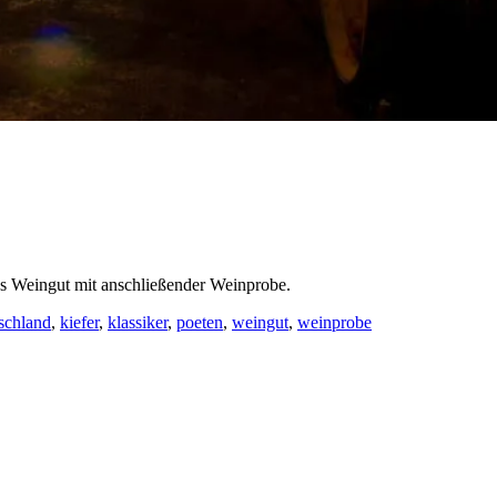
das Weingut mit anschließender Weinprobe.
schland
,
kiefer
,
klassiker
,
poeten
,
weingut
,
weinprobe