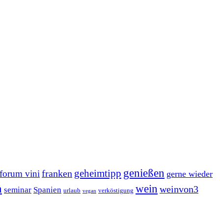
genießen
geheimtipp
franken
forum vini
gerne wieder
n
wein
weinvon3
seminar
Spanien
urlaub
verköstigung
vegan