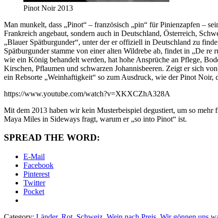
Pinot Noir 2013
Man munkelt, dass „Pinot“ – französisch „pin“ für Pinienzapfen – se
Frankreich angebaut, sondern auch in Deutschland, Österreich, Schw
„Blauer Spätburgunder“, unter der er offiziell in Deutschland zu find
Spätburgunder stamme von einer alten Wildrebe ab, findet in „De re r
wie ein König behandelt werden, hat hohe Ansprüche an Pflege, Bode
Kirschen, Pflaumen und schwarzen Johannisbeeren. Zeigt er sich vo
ein Rebsorte „Weinhaftigkeit“ so zum Ausdruck, wie der Pinot Noir
https://www.youtube.com/watch?v=XKXCZhA328A
Mit dem 2013 haben wir kein Musterbeispiel degustiert, um so mehr fr
Maya Miles in Sideways fragt, warum er „so into Pinot“ ist.
SPREAD THE WORD:
E-Mail
Facebook
Pinterest
Twitter
Pocket
Category:
Länder
,
Rot
,
Schweiz
,
Wein nach Preis
,
Wir gönnen uns w