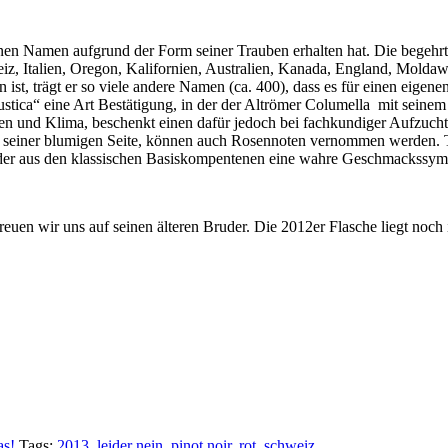
inen Namen aufgrund der Form seiner Trauben erhalten hat. Die begehr
eiz, Italien, Oregon, Kalifornien, Australien, Kanada, England, Mold
en ist, trägt er so viele andere Namen (ca. 400), dass es für einen eige
ustica“ eine Art Bestätigung, in der der Altrömer Columella mit seinem 
n und Klima, beschenkt einen dafür jedoch bei fachkundiger Aufzucht
n seiner blumigen Seite, können auch Rosennoten vernommen werden. T
, der aus den klassischen Basiskompentenen eine wahre Geschmackssy
euen wir uns auf seinen älteren Bruder. Die 2012er Flasche liegt noch
as!
Tags:
2013
,
leider nein
,
pinot noir
,
rot
,
schweiz