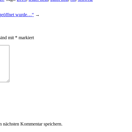
 geöffnet wurde…“
→
sind mit
*
markiert
n nächsten Kommentar speichern.