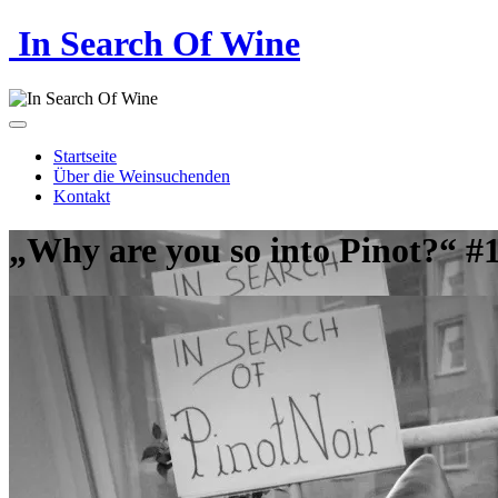
In Search Of Wine
Startseite
Über die Weinsuchenden
Kontakt
„Why are you so into Pinot?“ #