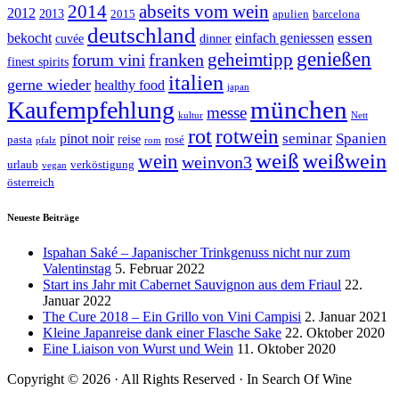
abseits vom wein
2014
2012
2013
2015
apulien
barcelona
deutschland
essen
bekocht
einfach geniessen
cuvée
dinner
genießen
geheimtipp
franken
forum vini
finest spirits
italien
gerne wieder
healthy food
japan
münchen
Kaufempfehlung
messe
kultur
Nett
rot
rotwein
seminar
Spanien
pinot noir
reise
pasta
rosé
pfalz
rom
weiß
weißwein
wein
weinvon3
urlaub
verköstigung
vegan
österreich
Neueste Beiträge
Ispahan Saké – Japanischer Trinkgenuss nicht nur zum
Valentinstag
5. Februar 2022
Start ins Jahr mit Cabernet Sauvignon aus dem Friaul
22.
Januar 2022
The Cure 2018 – Ein Grillo von Vini Campisi
2. Januar 2021
Kleine Japanreise dank einer Flasche Sake
22. Oktober 2020
Eine Liaison von Wurst und Wein
11. Oktober 2020
Copyright © 2026 · All Rights Reserved · In Search Of Wine