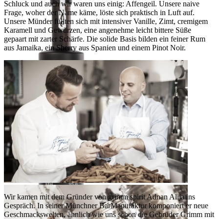
Schluck und auch wir waren uns einig: Affengeil. Unsere naive
Frage, woher der Name käme, löste sich praktisch in Luft auf.
Unsere Münder füllten sich mit intensiver Vanille, Zimt, cremigem
Karamell und Gewürzen, eine angenehme leicht bittere Süße
gepaart mit zarter Schärfe. Die solide Basis bilden ein feiner Rum
aus Jamaika, ein Sherry aus Spanien und einem Pinot Noir.
Kreationen neuer Geschmacksmärchen
Wir kamen mit dem Gründer von grimm spirit Adnan Alija ins
Gespräch. In seiner Münchner BarManufaktur komponiert er neue
Geschmackswelten, ähnlich wie uns schon die Gebrüder Grimm mit
Affengeil Rum-Likör