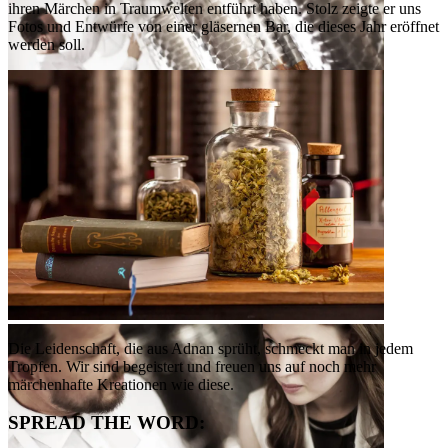
ihren Märchen in Traumwelten entführt haben. Stolz zeigte er uns
Fotos und Entwürfe von einer gläsernen Bar, die dieses Jahr eröffnet
werden soll.
grimm spirit – BarManufaktur
Magie in der BarManufaktur
Die Leidenschaft, die aus Adnan sprüht, schmeckt man in jedem
Tropfen. Wir sind begeistert und freuen uns auf noch mehr
märchenhafte Kreationen wie diese.
SPREAD THE WORD: