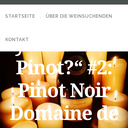
„Why are
STARTSEITE
ÜBER DIE WEINSUCHENDEN
you so into
KONTAKT
Pinot?“ #2:
Pinot Noir
Domaine de