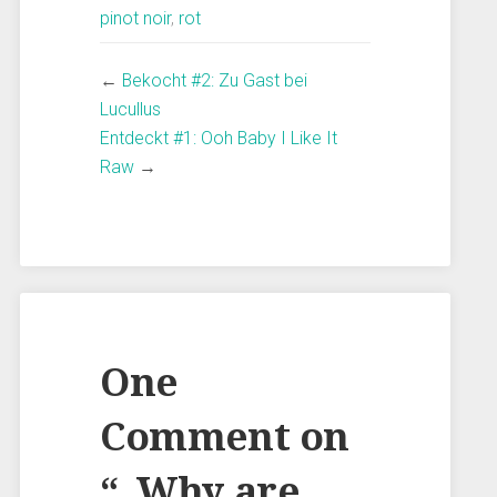
pinot noir
,
rot
←
Bekocht #2: Zu Gast bei
Lucullus
Entdeckt #1: Ooh Baby I Like It
Raw
→
One
Comment on
“
„Why are