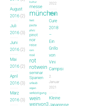
kultur
2022
messe
August
münchen
The
2016
(2)
Cure
Nett
Juli
pasta
2018
pfalz
2016
(3)
–
pinot
noir
Ein
Juni
reise
Grillo
2016
(2)
rom
von
rosé
Mai
rot
Vini
2016
(2)
rotwein
Campisi
seminar
April
2.
Spanien
Januar
2016
(3)
urlaub
2021
vegan
März
verköstigung
wein
Kleine
2016
(3)
weinvon3
Japanreise