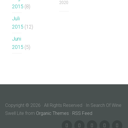
2020
2015
(8)
Juli
2015
(12)
Juni
2015
(5)
Copyright © 2026 · All Rights Reserved · In Search Of Wine
Swell Lite from
Organic Themes
·
RSS Feed