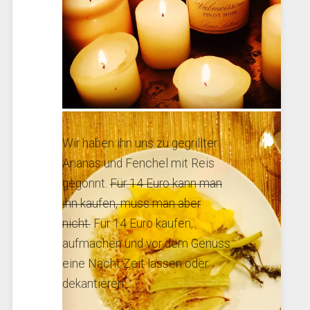
Pinot Noir Domaine de Valmoissine 2012
Wir haben ihn uns zu gegrillter
Ananas und Fenchel mit Reis
gegönnt.
Für 14 Euro kann man
ihn kaufen, muss man aber
nicht.
Für 14 Euro kaufen,
aufmachen und vor dem Genuss
eine Nacht Zeit lassen oder
dekantieren.