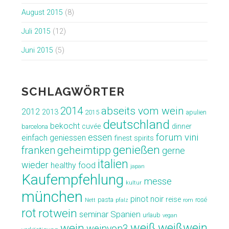
August 2015
(8)
Juli 2015
(12)
Juni 2015
(5)
SCHLAGWÖRTER
abseits vom wein
2014
2012
2013
2015
apulien
deutschland
bekocht
cuvée
dinner
barcelona
forum vini
essen
einfach geniessen
finest spirits
genießen
geheimtipp
franken
gerne
italien
wieder
healthy food
japan
Kaufempfehlung
messe
kultur
münchen
pinot noir
reise
pasta
rosé
Nett
pfalz
rom
rot
rotwein
seminar
Spanien
urlaub
vegan
weiß
weißwein
wein
weinvon3