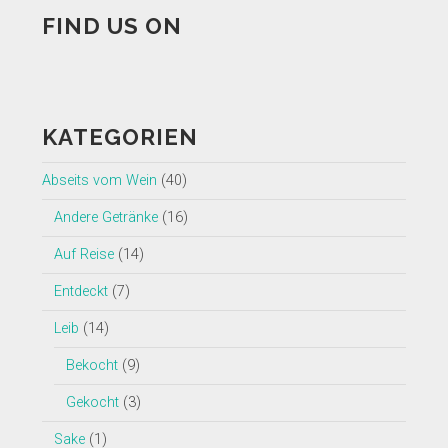
FIND US ON
Profil
Profil
Profil
Profil
Profil
von
von
von
von
von
insearchofwine.de
searchwine
insearchofwine
insearchofwine
UCHEzoa4kYDNenjlP_C_gKIg
KATEGORIEN
auf
auf
auf
auf
auf
Facebook
Twitter
Instagram
Pinterest
YouTube
Abseits vom Wein
(40)
anzeigen
anzeigen
anzeigen
anzeigen
anzeigen
Andere Getränke
(16)
Auf Reise
(14)
Entdeckt
(7)
Leib
(14)
Bekocht
(9)
Gekocht
(3)
Sake
(1)