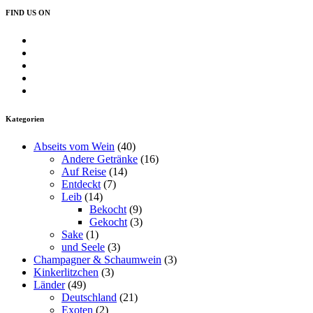
FIND US ON
Profil
von
Profil
insearchofwine.de
von
Profil
auf
searchwine
von
Profil
Facebook
auf
insearchofwine
von
Profil
anzeigen
Twitter
auf
insearchofwine
von
anzeigen
Instagram
auf
UCHEzoa4kYDNenjlP_C_gKIg
Kategorien
anzeigen
Pinterest
auf
anzeigen
YouTube
Abseits vom Wein
(40)
anzeigen
Andere Getränke
(16)
Auf Reise
(14)
Entdeckt
(7)
Leib
(14)
Bekocht
(9)
Gekocht
(3)
Sake
(1)
und Seele
(3)
Champagner & Schaumwein
(3)
Kinkerlitzchen
(3)
Länder
(49)
Deutschland
(21)
Exoten
(2)