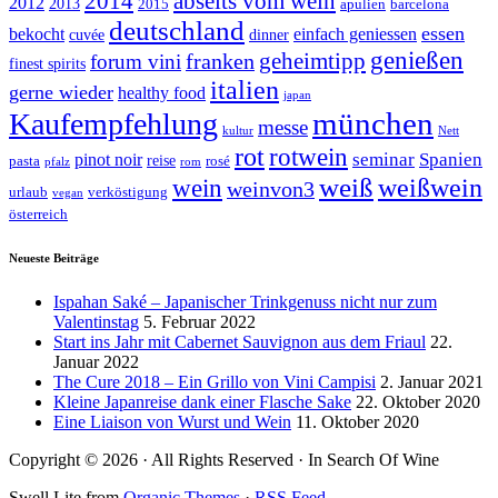
abseits vom wein
2014
2012
2013
2015
apulien
barcelona
deutschland
essen
bekocht
einfach geniessen
cuvée
dinner
genießen
geheimtipp
franken
forum vini
finest spirits
italien
gerne wieder
healthy food
japan
münchen
Kaufempfehlung
messe
kultur
Nett
rot
rotwein
seminar
Spanien
pinot noir
reise
pasta
rosé
pfalz
rom
weiß
weißwein
wein
weinvon3
urlaub
verköstigung
vegan
österreich
Neueste Beiträge
Ispahan Saké – Japanischer Trinkgenuss nicht nur zum
Valentinstag
5. Februar 2022
Start ins Jahr mit Cabernet Sauvignon aus dem Friaul
22.
Januar 2022
The Cure 2018 – Ein Grillo von Vini Campisi
2. Januar 2021
Kleine Japanreise dank einer Flasche Sake
22. Oktober 2020
Eine Liaison von Wurst und Wein
11. Oktober 2020
Copyright © 2026 · All Rights Reserved · In Search Of Wine
Swell Lite from
Organic Themes
·
RSS Feed