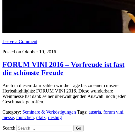
Leave a Comment
Posted on Oktober 19, 2016
FORUM VINI 2016 – Vorfreude ist fast
die schönste Freude
Auch in diesem Jahr zählen wir die Tage bis zu einem unserer
Herbsthighlights: FORUM VINI 2016. Diese wunderbare
Weinmesse hat dank seiner überwältigenden Auswahl noch jeden
Geschmack getroffen.
Category:
Seminare & Verköstigungen
Tags:
austria
,
forum vini
,
messe
,
münchen
,
pfalz
,
riesling
Search