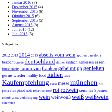
Januar 2016
(7)
Dezember 2015
(4)
November 2015
(6)
Oktober 2015
(6)
September 2015
(5)
August 2015
(8)
Juli 2015
(12)
Juni 2015
(5)
Schlagwörter
abseits vom wein
2014
2012
2013
2015
apulien
barcelona
deutschland
essen
bekocht
einfach geniessen
cuvée
dinner
genießen
geheimtipp
franken
forum vini
finest spirits
italien
gerne wieder
healthy food
japan
münchen
Kaufempfehlung
messe
kultur
Nett
rot
rotwein
seminar
Spanien
pinot noir
reise
pasta
rosé
pfalz
rom
weiß
weißwein
wein
weinvon3
urlaub
verköstigung
vegan
österreich