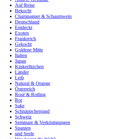
Auf Reise
Bekocht
Champagner & Schaumwein
Deutschland
Entdeckt
Exoten
Frankreich
Gekocht
Goldene Mitte
Italien
Japan
Kinkerlitzchen
Länder
Leib
Natural & Orange
Österreich
Rosé & Rotling
Rot
Sake
Schnäppchenjagd
Schweiz
Seminare & Verköstigungen
Spanien
und Seele