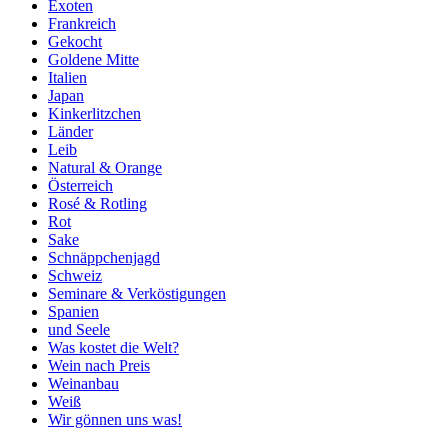
Exoten
Frankreich
Gekocht
Goldene Mitte
Italien
Japan
Kinkerlitzchen
Länder
Leib
Natural & Orange
Österreich
Rosé & Rotling
Rot
Sake
Schnäppchenjagd
Schweiz
Seminare & Verköstigungen
Spanien
und Seele
Was kostet die Welt?
Wein nach Preis
Weinanbau
Weiß
Wir gönnen uns was!