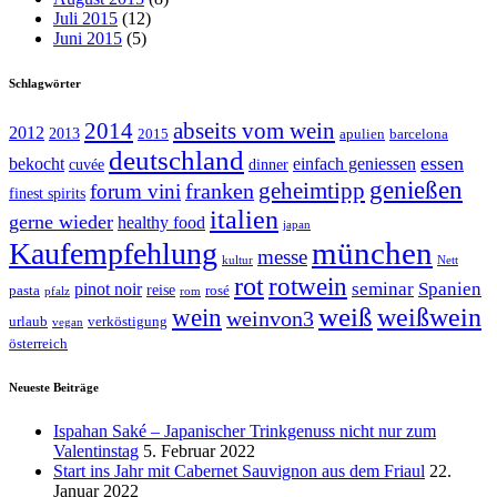
Juli 2015
(12)
Juni 2015
(5)
Schlagwörter
abseits vom wein
2014
2012
2013
2015
apulien
barcelona
deutschland
essen
bekocht
einfach geniessen
cuvée
dinner
genießen
geheimtipp
franken
forum vini
finest spirits
italien
gerne wieder
healthy food
japan
münchen
Kaufempfehlung
messe
kultur
Nett
rot
rotwein
seminar
Spanien
pinot noir
reise
pasta
rosé
pfalz
rom
weiß
weißwein
wein
weinvon3
urlaub
verköstigung
vegan
österreich
Neueste Beiträge
Ispahan Saké – Japanischer Trinkgenuss nicht nur zum
Valentinstag
5. Februar 2022
Start ins Jahr mit Cabernet Sauvignon aus dem Friaul
22.
Januar 2022