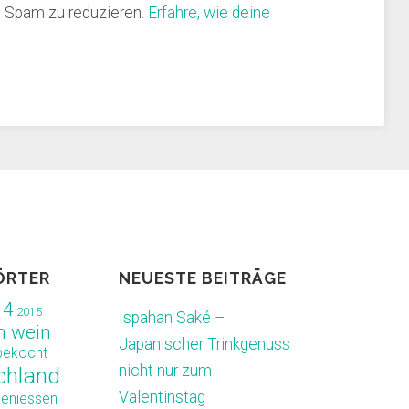
 Spam zu reduzieren.
Erfahre, wie deine
ÖRTER
NEUESTE BEITRÄGE
14
2015
Ispahan Saké –
m wein
Japanischer Trinkgenuss
bekocht
nicht nur zum
chland
Valentinstag
geniessen