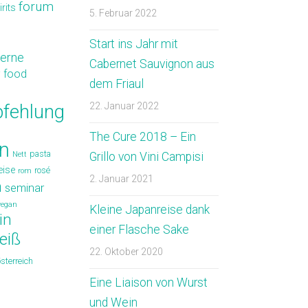
forum
irits
5. Februar 2022
Start ins Jahr mit
erne
Cabernet Sauvignon aus
y food
dem Friaul
fehlung
22. Januar 2022
The Cure 2018 – Ein
n
pasta
Nett
Grillo von Vini Campisi
eise
rosé
rom
2. Januar 2021
n
seminar
vegan
Kleine Japanreise dank
in
einer Flasche Sake
eiß
22. Oktober 2020
österreich
Eine Liaison von Wurst
und Wein