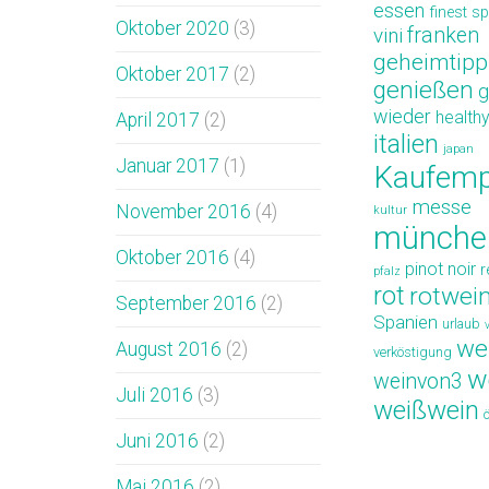
essen
finest sp
Oktober 2020
(3)
vini
franken
geheimtipp
Oktober 2017
(2)
genießen
g
wieder
health
April 2017
(2)
italien
japan
Januar 2017
(1)
Kaufemp
messe
November 2016
(4)
kultur
münche
Oktober 2016
(4)
pinot noir
r
pfalz
rot
rotwei
September 2016
(2)
Spanien
urlaub
we
August 2016
(2)
verköstigung
w
weinvon3
Juli 2016
(3)
weißwein
Juni 2016
(2)
Mai 2016
(2)