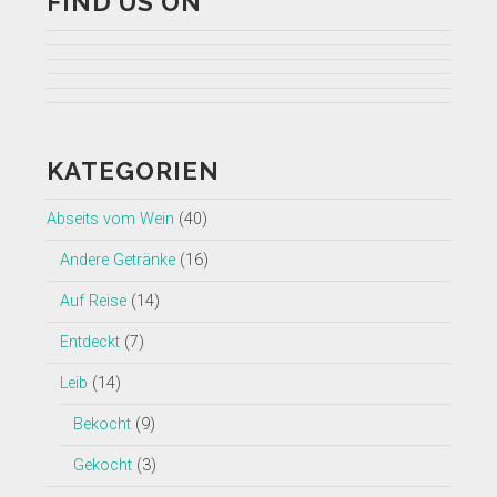
FIND US ON
Profil
Profil
von
Profil
von
Profil
insearchofwine.de
von
Profil
searchwine
von
auf
insearchofwine
von
auf
insearchofwine
Facebook
auf
UCHEzoa4kYDNenjlP_C_gKIg
KATEGORIEN
Twitter
auf
anzeigen
Instagram
auf
anzeigen
Pinterest
anzeigen
YouTube
Abseits vom Wein
(40)
anzeigen
anzeigen
Andere Getränke
(16)
Auf Reise
(14)
Entdeckt
(7)
Leib
(14)
Bekocht
(9)
Gekocht
(3)