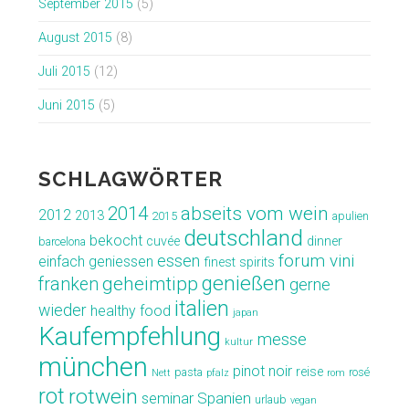
September 2015
(5)
August 2015
(8)
Juli 2015
(12)
Juni 2015
(5)
SCHLAGWÖRTER
abseits vom wein
2014
2012
2013
2015
apulien
deutschland
bekocht
cuvée
dinner
barcelona
forum vini
essen
einfach geniessen
finest spirits
genießen
geheimtipp
franken
gerne
italien
wieder
healthy food
japan
Kaufempfehlung
messe
kultur
münchen
pinot noir
reise
pasta
rosé
Nett
pfalz
rom
rot
rotwein
seminar
Spanien
urlaub
vegan