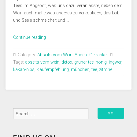
Tees im Angebot, was uns dazu veranlasste, neben dem
Wein auch mal etwas anderes zu verköstigen, das Leib
und Seele schmeichelt und …
„Pukka
Continue reading
–
Tee
Category:
Abseits vom Wein
,
Andere Getränke
für
Tags:
abseits vom wein
,
detox
,
grüner tee
,
honig
,
ingwer
,
alle
kakao-nibs
,
Kaufempfehlung
,
münchen
,
tee
,
zitrone
Momente
des
Lebens“