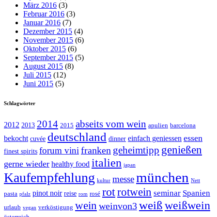
März 2016
(3)
Februar 2016
(3)
Januar 2016
(7)
Dezember 2015
(4)
November 2015
(6)
Oktober 2015
(6)
September 2015
(5)
August 2015
(8)
Juli 2015
(12)
Juni 2015
(5)
Schlagwörter
abseits vom wein
2014
2012
2013
2015
apulien
barcelona
deutschland
essen
bekocht
einfach geniessen
cuvée
dinner
genießen
geheimtipp
franken
forum vini
finest spirits
italien
gerne wieder
healthy food
japan
münchen
Kaufempfehlung
messe
kultur
Nett
rot
rotwein
seminar
Spanien
pinot noir
reise
pasta
rosé
pfalz
rom
weiß
weißwein
wein
weinvon3
urlaub
verköstigung
vegan