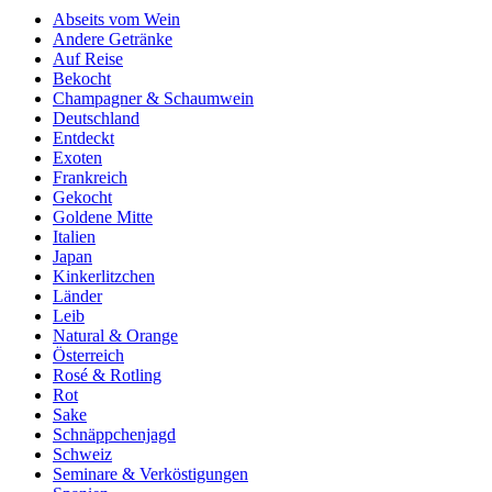
Abseits vom Wein
Andere Getränke
Auf Reise
Bekocht
Champagner & Schaumwein
Deutschland
Entdeckt
Exoten
Frankreich
Gekocht
Goldene Mitte
Italien
Japan
Kinkerlitzchen
Länder
Leib
Natural & Orange
Österreich
Rosé & Rotling
Rot
Sake
Schnäppchenjagd
Schweiz
Seminare & Verköstigungen