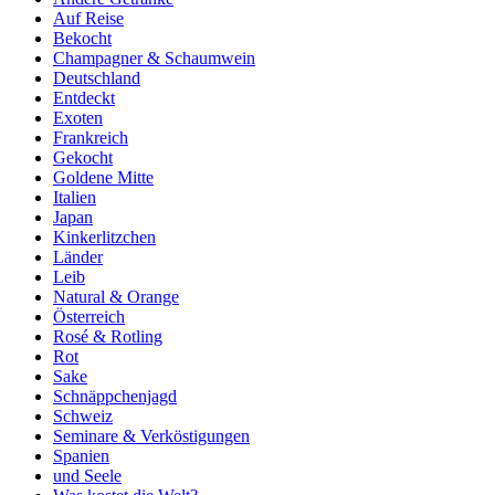
Auf Reise
Bekocht
Champagner & Schaumwein
Deutschland
Entdeckt
Exoten
Frankreich
Gekocht
Goldene Mitte
Italien
Japan
Kinkerlitzchen
Länder
Leib
Natural & Orange
Österreich
Rosé & Rotling
Rot
Sake
Schnäppchenjagd
Schweiz
Seminare & Verköstigungen
Spanien
und Seele