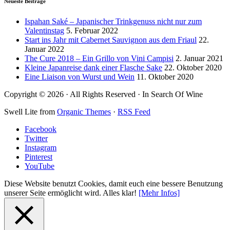
Neueste Beiträge
Ispahan Saké – Japanischer Trinkgenuss nicht nur zum
Valentinstag
5. Februar 2022
Start ins Jahr mit Cabernet Sauvignon aus dem Friaul
22.
Januar 2022
The Cure 2018 – Ein Grillo von Vini Campisi
2. Januar 2021
Kleine Japanreise dank einer Flasche Sake
22. Oktober 2020
Eine Liaison von Wurst und Wein
11. Oktober 2020
Copyright © 2026 · All Rights Reserved · In Search Of Wine
Swell Lite from
Organic Themes
·
RSS Feed
Facebook
Twitter
Instagram
Pinterest
YouTube
Diese Website benutzt Cookies, damit euch eine bessere Benutzung
unserer Seite ermöglicht wird.
Alles klar!
[Mehr Infos]