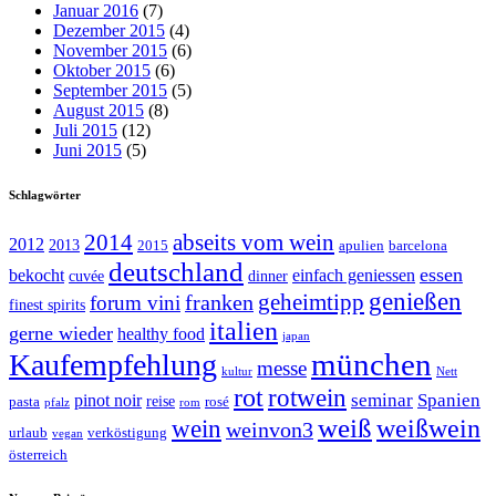
Januar 2016
(7)
Dezember 2015
(4)
November 2015
(6)
Oktober 2015
(6)
September 2015
(5)
August 2015
(8)
Juli 2015
(12)
Juni 2015
(5)
Schlagwörter
abseits vom wein
2014
2012
2013
2015
apulien
barcelona
deutschland
essen
bekocht
einfach geniessen
cuvée
dinner
genießen
geheimtipp
franken
forum vini
finest spirits
italien
gerne wieder
healthy food
japan
münchen
Kaufempfehlung
messe
kultur
Nett
rot
rotwein
seminar
Spanien
pinot noir
reise
pasta
rosé
pfalz
rom
weiß
weißwein
wein
weinvon3
urlaub
verköstigung
vegan
österreich