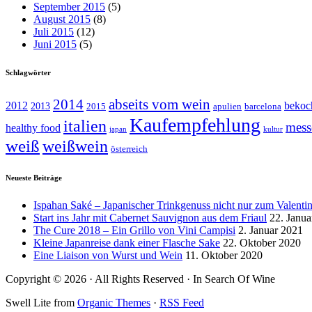
September 2015
(5)
August 2015
(8)
Juli 2015
(12)
Juni 2015
(5)
Schlagwörter
abseits vom wein
2014
2012
bekoc
2013
2015
apulien
barcelona
Kaufempfehlung
italien
mess
healthy food
japan
kultur
weiß
weißwein
österreich
Neueste Beiträge
Ispahan Saké – Japanischer Trinkgenuss nicht nur zum Valentin
Start ins Jahr mit Cabernet Sauvignon aus dem Friaul
22. Janua
The Cure 2018 – Ein Grillo von Vini Campisi
2. Januar 2021
Kleine Japanreise dank einer Flasche Sake
22. Oktober 2020
Eine Liaison von Wurst und Wein
11. Oktober 2020
Copyright © 2026 · All Rights Reserved · In Search Of Wine
Swell Lite from
Organic Themes
·
RSS Feed