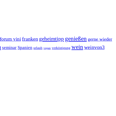
genießen
geheimtipp
franken
forum vini
gerne wieder
n
wein
weinvon3
seminar
Spanien
urlaub
verköstigung
vegan