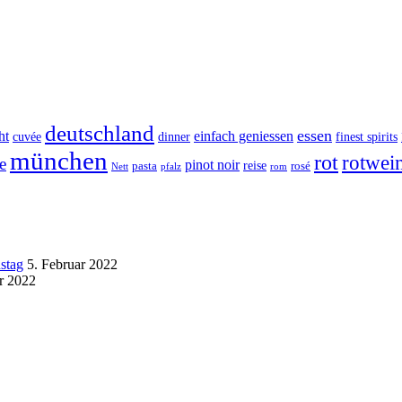
deutschland
essen
ht
einfach geniessen
cuvée
dinner
finest spirits
münchen
rot
rotwei
e
pinot noir
reise
pasta
rosé
Nett
pfalz
rom
stag
5. Februar 2022
r 2022