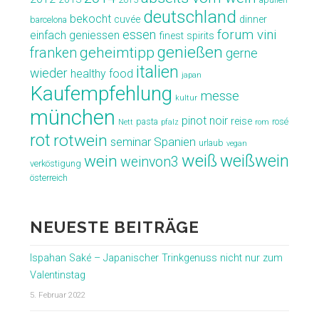
deutschland
bekocht
cuvée
dinner
barcelona
forum vini
essen
einfach geniessen
finest spirits
genießen
geheimtipp
franken
gerne
italien
wieder
healthy food
japan
Kaufempfehlung
messe
kultur
münchen
pinot noir
reise
pasta
rosé
Nett
pfalz
rom
rot
rotwein
seminar
Spanien
urlaub
vegan
weiß
weißwein
wein
weinvon3
verköstigung
österreich
NEUESTE BEITRÄGE
Ispahan Saké – Japanischer Trinkgenuss nicht nur zum
Valentinstag
5. Februar 2022