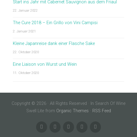
Start ins Jahr mit Cabernet Sauvignon aus dem Friaul
22. Januar 2022
The Cure 2018 – Ein Grillo von Vini Campisi
2. Januar 2021
Kleine Japanreise dank einer Flasche Sake
22. Oktober 2020
Eine Liaison von Wurst und Wein
11. Oktober 2020
Copyright © 2026 · All Rights Reserved · In Search Of Wine
Swell Lite from
Organic Themes
·
RSS Feed