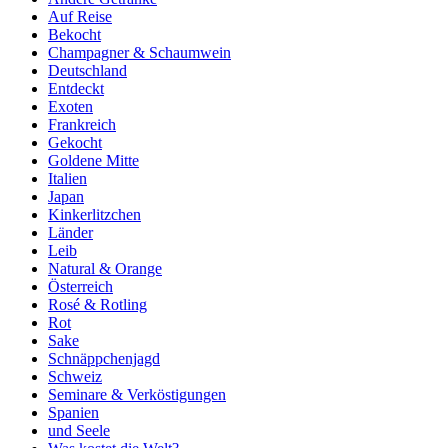
Auf Reise
Bekocht
Champagner & Schaumwein
Deutschland
Entdeckt
Exoten
Frankreich
Gekocht
Goldene Mitte
Italien
Japan
Kinkerlitzchen
Länder
Leib
Natural & Orange
Österreich
Rosé & Rotling
Rot
Sake
Schnäppchenjagd
Schweiz
Seminare & Verköstigungen
Spanien
und Seele