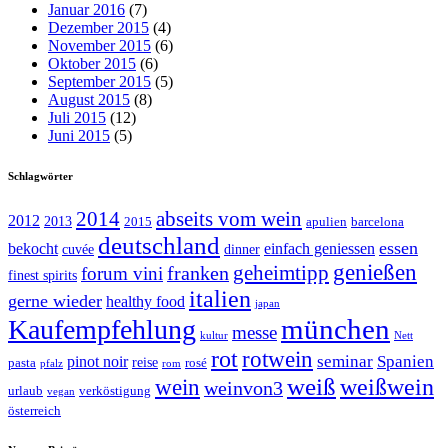
Januar 2016
(7)
Dezember 2015
(4)
November 2015
(6)
Oktober 2015
(6)
September 2015
(5)
August 2015
(8)
Juli 2015
(12)
Juni 2015
(5)
Schlagwörter
abseits vom wein
2014
2012
2013
2015
apulien
barcelona
deutschland
essen
bekocht
einfach geniessen
cuvée
dinner
genießen
geheimtipp
franken
forum vini
finest spirits
italien
gerne wieder
healthy food
japan
münchen
Kaufempfehlung
messe
kultur
Nett
rot
rotwein
seminar
Spanien
pinot noir
reise
pasta
rosé
pfalz
rom
weiß
weißwein
wein
weinvon3
urlaub
verköstigung
vegan
österreich